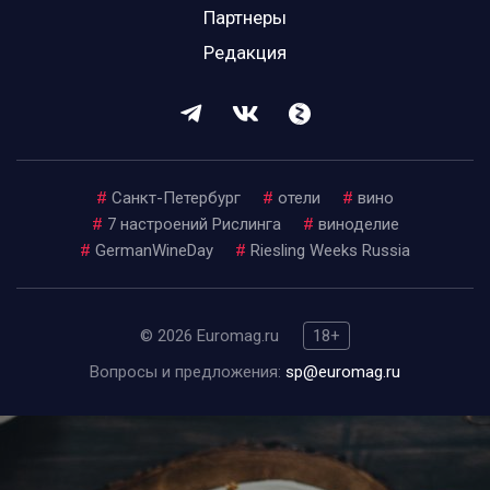
Партнеры
Редакция
#
Санкт-Петербург
#
отели
#
вино
#
7 настроений Рислинга
#
виноделие
#
GermanWineDay
#
Riesling Weeks Russia
© 2026 Euromag.ru
18+
Вопросы и предложения:
sp@euromag.ru