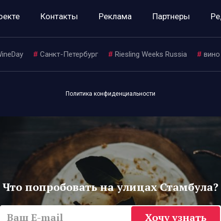
оекте
Контакты
Реклама
Партнеры
Ре
ineDay
#
Санкт-Петербург
#
Riesling Weeks Russia
#
вино
Политика конфиденциальности
Что попробовать на улицах Стамбула?
Хочу узнать