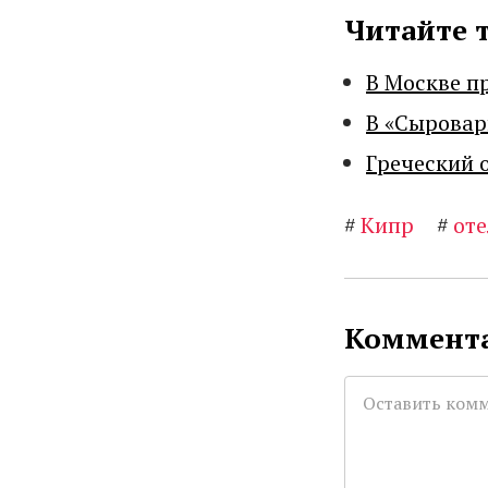
Читайте 
В Москве п
В «Сыровар
Греческий 
#
Кипр
#
от
Коммента