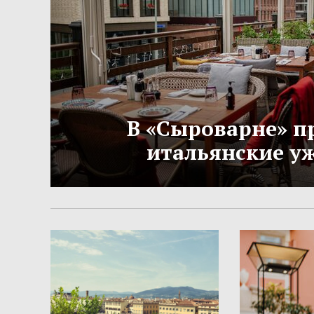
В «Сыроварне» п
итальянские у