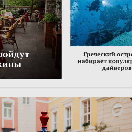
ройдут
Греческий остр
набирает популя
жины
дайверов