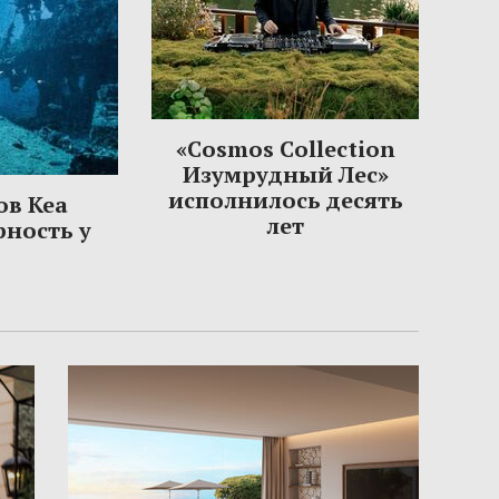
«Cosmos Collection
Изумрудный Лес»
исполнилось десять
ов Кеа
лет
рность у