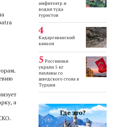
амфитеатр и
водил туда
на
туристов
patra
Кадаргаванский
каньон
Россиянки
украли 5 кг
горам.
пахлавы со
ревню
шведского стола в
Турции
низует
рку, а
Где это?
СКО.