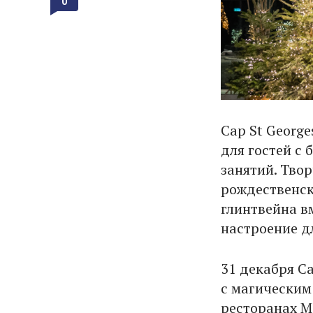
0
Cap St Georg
для гостей с
занятий. Тво
рождественск
глинтвейна в
настроение дл
31 декабря Ca
с магическим 
ресторанах Me