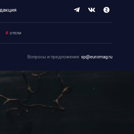
дакция
#
отели
Вопросы и предложения:
sp@euromag.ru