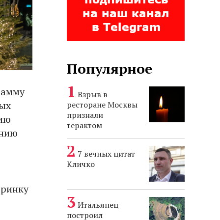
Популярное
рамму
Взрыв в
ных
ресторане Москвы
признали
нию
терактом
ению
7 вечных цитат
Кличко
еринку
Итальянец
построил