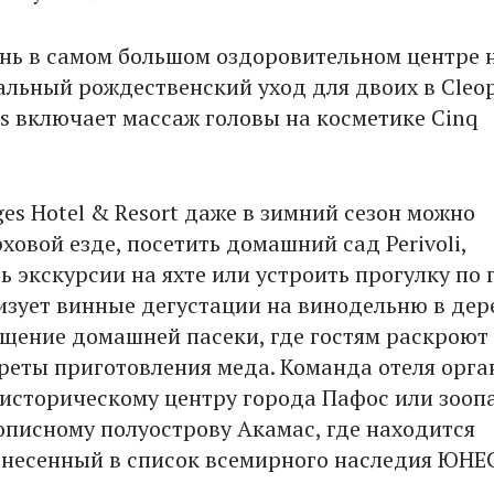
нь в самом большом оздоровительном центре 
альный рождественский уход для двоих в Сleo
ss включает массаж головы на косметике Cinq
ges Hotel & Resort даже в зимний сезон можно
ховой езде, посетить домашний сад Perivoli,
 экскурсии на яхте или устроить прогулку по 
изует винные дегустации на винодельню в де
ещение домашней пасеки, где гостям раскроют
реты приготовления меда. Команда отеля орга
 историческому центру города Пафос или зоопа
описному полуострову Акамас, где находится
внесенный в список всемирного наследия ЮНЕ