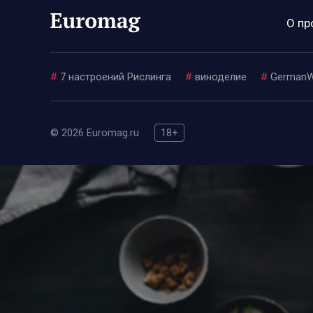
О пр
#
7 настроений Рислинга
#
виноделие
#
GermanW
© 2026 Euromag.ru
18+