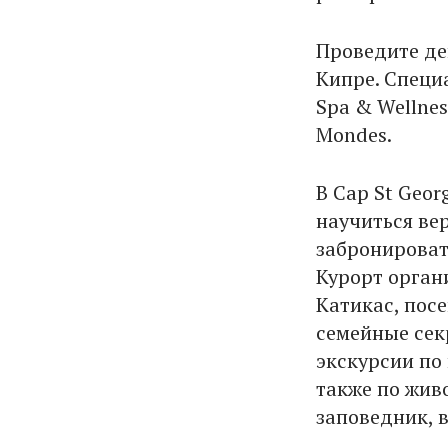
Проведите де
Кипре. Специ
Spa & Wellne
Mondes.
В Cap St Geor
научиться вер
забронировать
Курорт орган
Катикас, пос
семейные сек
экскурсии по
также по жив
заповедник, 