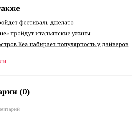
также
ройдет фестиваль джелато
не» пройдут итальянские ужины
остров Кеа набирает популярность у дайверов
ели
рии (
0
)