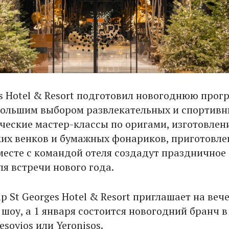
es Hotel & Resort подготовил новогоднюю прог
 большим выбором развлекательных и спортив
рческие мастер-классы по оригами, изготовле
их венков и бумажных фонариков, приготовл
месте с командой отеля создадут праздничное
я встречи нового года.
p St Georges Hotel & Resort приглашает на веч
шоу, а 1 января состоится новогодний бранч в
soyios или Yeronisos.