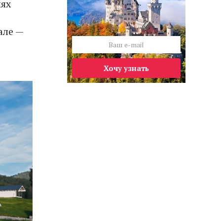
иях
але —
Хочу узнать