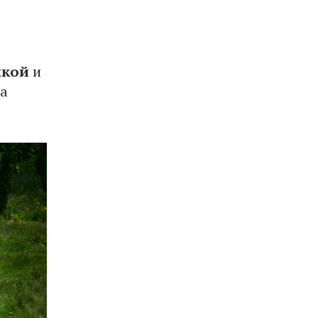
нкой
и
а