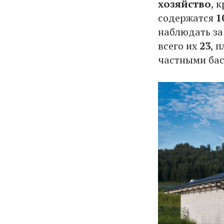
хозяйство
, 
содержатся
1
наблюдать за
всего их
23
, 
частными бас