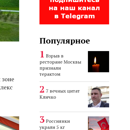
Популярное
Взрыв в
ресторане Москвы
признали
терактом
 зоне
плекс
7 вечных цитат
Кличко
Россиянки
украли 5 кг