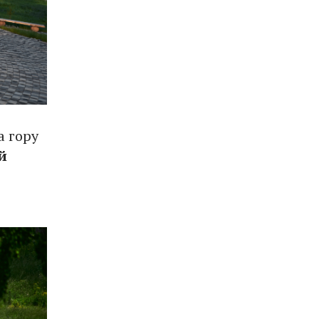
а гору
й