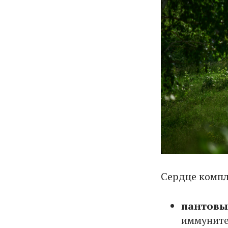
Сердце комп
пантовы
иммуните