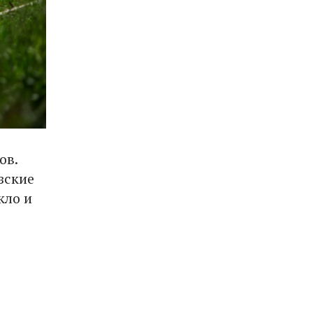
ов.
зские
кло и