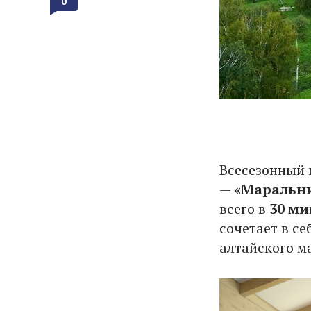
0
Всесезонный
—
«Маральник
всего в
30 ми
сочетает в с
алтайского м