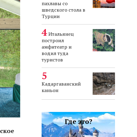
пахлавы со
шведского стола в
Турции
Итальянец
построил
амфитеатр и
водил туда
туристов
Кадаргаванский
каньон
Где это?
ское