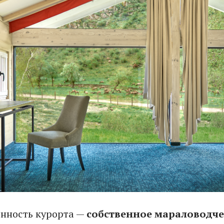
енность курорта —
собственное мараловодче