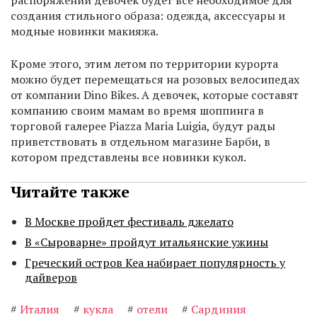
распоряжении девочек будет все необходимое для
создания стильного образа: одежда, аксессуары и
модные новинки макияжа.
Кроме этого, этим летом по территории курорта
можно будет перемещаться на розовых велосипедах
от компании Dino Bikes. А девочек, которые составят
компанию своим мамам во время шоппинга в
торговой галерее Piazza Maria Luigia, будут рады
приветствовать в отдельном магазине Барби, в
котором представлены все новинки кукол.
Читайте также
В Москве пройдет фестиваль джелато
В «Сыроварне» пройдут итальянские ужины
Греческий остров Кеа набирает популярность у
дайверов
#
Италия
#
кукла
#
отели
#
Сардиния