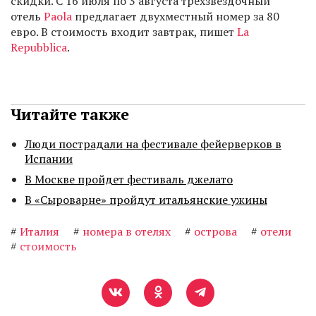
скидки. С 16 июля по 3 августа трехзвездочный
отель
Paola
предлагает двухместный номер за 80
евро. В стоимость входит завтрак, пишет
La
Repubblica
.
Читайте также
Люди пострадали на фестивале фейерверков в
Испании
В Москве пройдет фестиваль джелато
В «Сыроварне» пройдут итальянские ужины
#
Италия
#
номера в отелях
#
острова
#
отели
#
стоимость