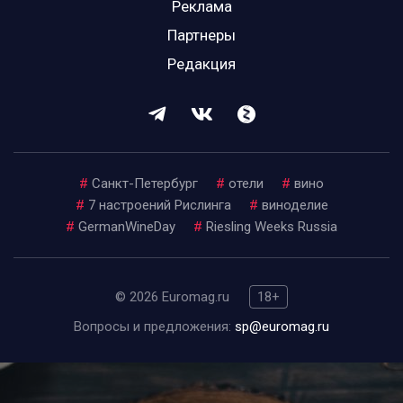
Реклама
Партнеры
Редакция
#
Санкт-Петербург
#
отели
#
вино
#
7 настроений Рислинга
#
виноделие
#
GermanWineDay
#
Riesling Weeks Russia
© 2026 Euromag.ru
18+
Вопросы и предложения:
sp@euromag.ru