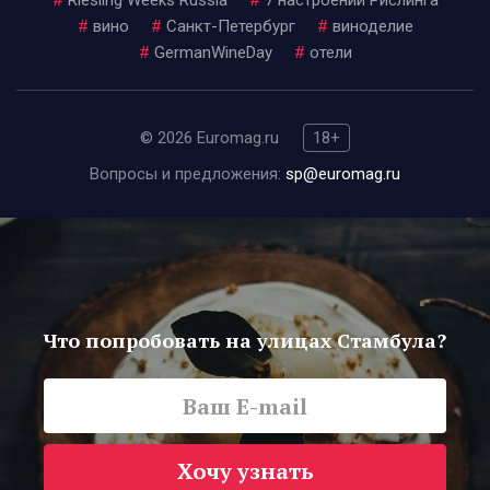
#
вино
#
Санкт-Петербург
#
виноделие
#
GermanWineDay
#
отели
© 2026 Euromag.ru
18+
Вопросы и предложения:
sp@euromag.ru
Что попробовать на улицах Стамбула?
Хочу узнать