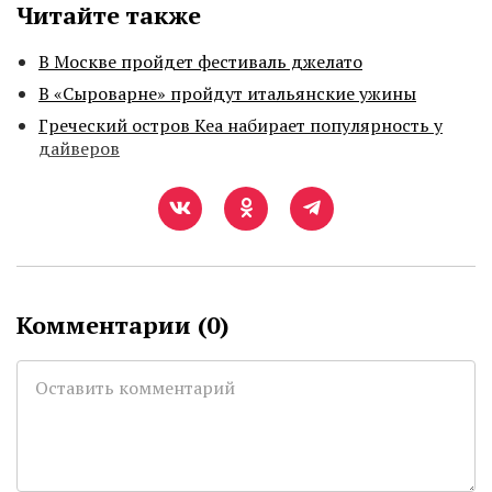
Читайте также
В Москве пройдет фестиваль джелато
В «Сыроварне» пройдут итальянские ужины
Греческий остров Кеа набирает популярность у
дайверов
Комментарии (
0
)