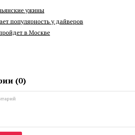
льянские ужины
ает популярность у дайверов
пройдет в Москве
ии (
0
)