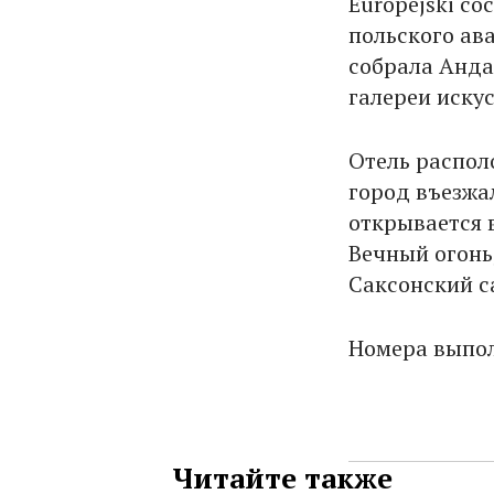
Europejski со
польского ав
собрала Анда
галереи искус
Отель распол
город въезжа
открывается 
Вечный огонь
Саксонский с
Номера выпол
Читайте также