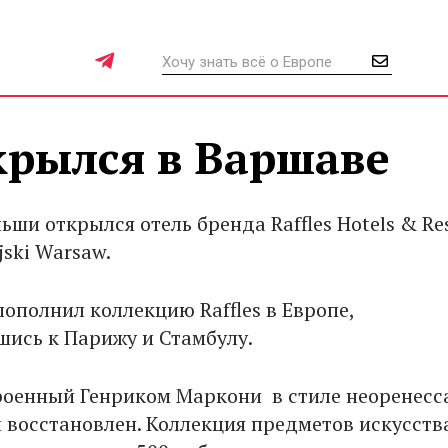
ткрылся в Варшаве
ьши открылся отель бренда Raffles Hotels & Re
jski Warsaw.
ополнил коллекцию Raffles в Европе,
ись к Парижу и Стамбулу.
роенный Генриком Маркони в стиле неоренесс
л восстановлен. Коллекция предметов искусства