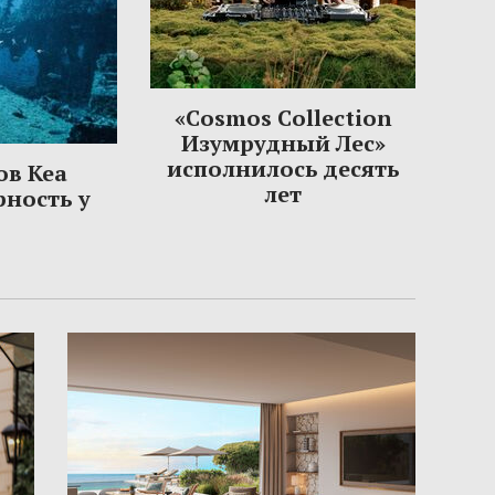
«Cosmos Collection
Изумрудный Лес»
исполнилось десять
ов Кеа
лет
рность у