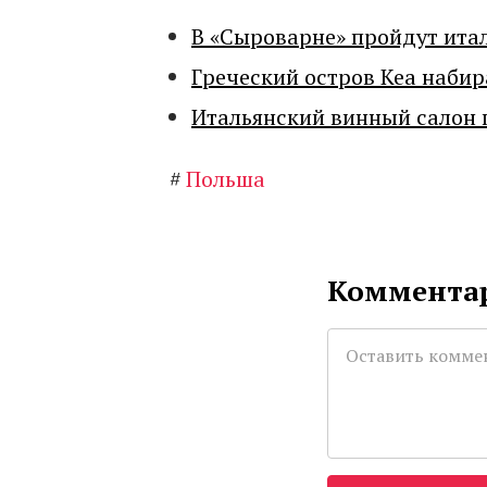
В «Сыроварне» пройдут ита
Греческий остров Кеа набир
Итальянский винный салон 
#
Польша
Комментар