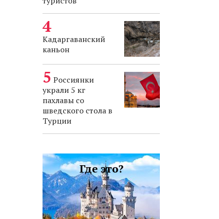
туристов
Кадаргаванский
каньон
Россиянки
украли 5 кг
пахлавы со
шведского стола в
Турции
Где это?