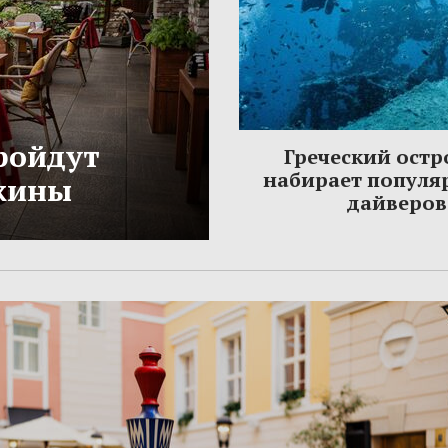
ройдут
Греческий остр
набирает популя
жины
дайверов