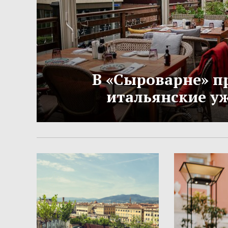
В «Сыроварне» п
итальянские у