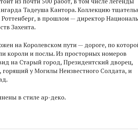
стоит из почти 500 работ, в том числе легенды
ангарда Тадеуша Кантора. Коллекцию тщатель
 Роттенберг, в прошлом — директор Национал
ств Захента.
ожен на Королевском пути — дороге, по которо
ли короли и послы. Из просторных номеров
вид на Старый город, Президентский дворец,
, горящий у Могилы Неизвестного Солдата, и
ад.
нены в стиле ар-деко.