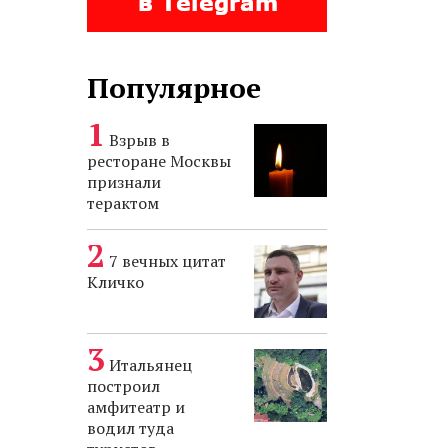
Популярное
Взрыв в
ресторане Москвы
признали
терактом
7 вечных цитат
Кличко
Итальянец
построил
амфитеатр и
водил туда