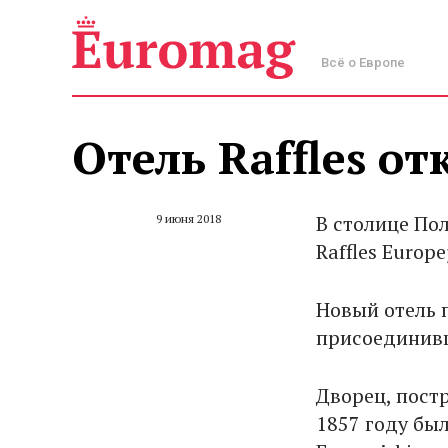
Всё о Европе
Отель Raffles о
В столице Пол
9 июня 2018
Raffles Europe
Новый отель п
присоединивш
Дворец, пост
1857 году бы