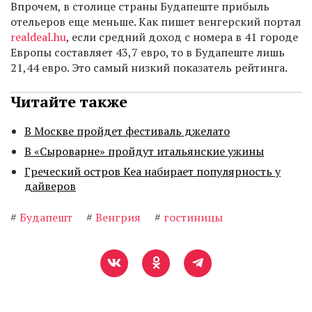
Впрочем, в столице страны Будапеште прибыль
отельеров еще меньше. Как пишет венгерский портал
realdeal.hu
, если средний доход с номера в 41 городе
Европы составляет 43,7 евро, то в Будапеште лишь
21,44 евро. Это самый низкий показатель рейтинга.
Читайте также
В Москве пройдет фестиваль джелато
В «Сыроварне» пройдут итальянские ужины
Греческий остров Кеа набирает популярность у
дайверов
#
Будапешт
#
Венгрия
#
гостиницы