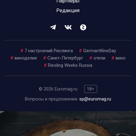
Партнеры
Редакция
#
7 настроений Рислинга
#
GermanWineDay
#
виноделие
#
Санкт-Петербург
#
отели
#
вино
#
Riesling Weeks Russia
© 2026 Euromag.ru
18+
Вопросы и предложения:
sp@euromag.ru