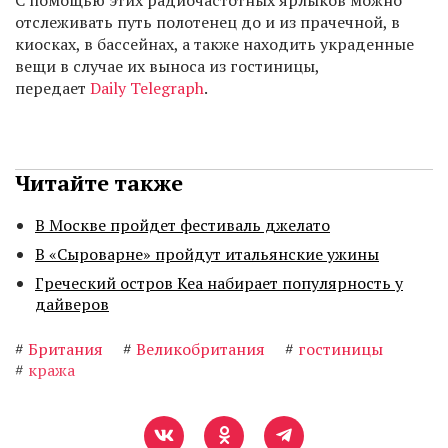
С помощью этих радиочастотных ярлыков можно
отслеживать путь полотенец до и из прачечной, в
киосках, в бассейнах, а также находить украденные
вещи в случае их выноса из гостиницы,
передает
Daily Telegraph
.
Читайте также
В Москве пройдет фестиваль джелато
В «Сыроварне» пройдут итальянские ужины
Греческий остров Кеа набирает популярность у
дайверов
#
Британия
#
Великобритания
#
гостиницы
#
кража