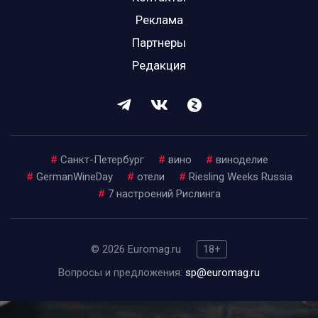
Реклама
Партнеры
Редакция
#
Санкт-Петербург
#
вино
#
виноделие
#
GermanWineDay
#
отели
#
Riesling Weeks Russia
#
7 настроений Рислинга
© 2026 Euromag.ru
18+
Вопросы и предложения:
sp@euromag.ru