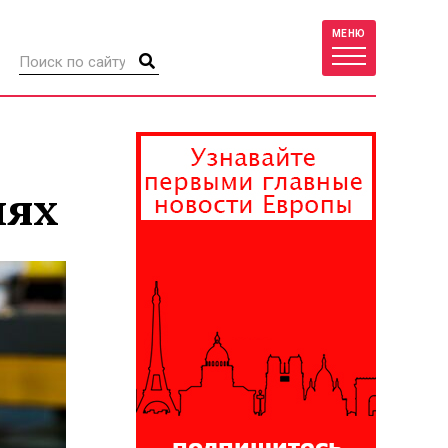
МЕНЮ
лях