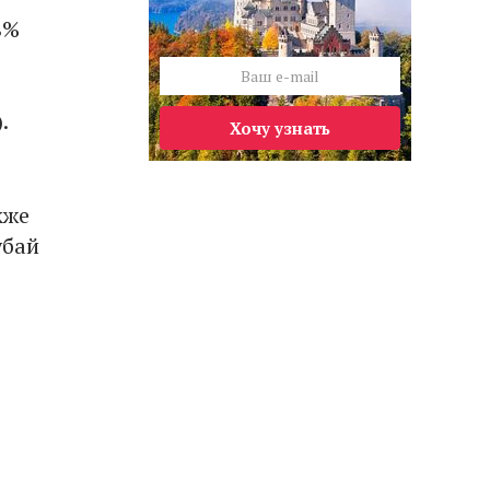
8%
.
Хочу узнать
е
кже
убай