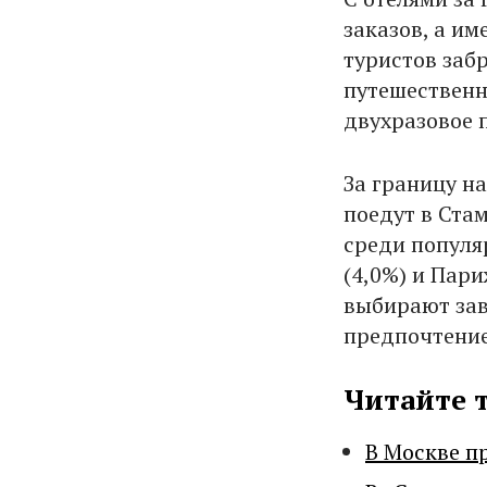
заказов, а им
туристов заб
путешественн
двухразовое п
За границу н
поедут в Стам
среди популяр
(4,0%) и Пари
выбирают зав
предпочтение
Читайте 
В Москве п