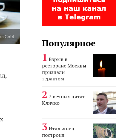
an Gold
Популярное
Взрыв в
ресторане Москвы
признали
ал,
терактом
7 вечных цитат
Кличко
х
Итальянец
построил