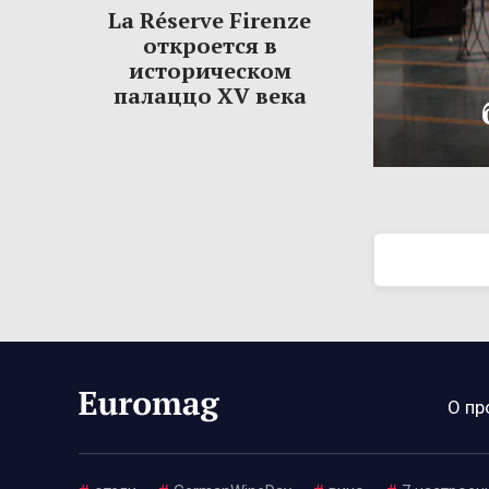
La Réserve Firenze
откроется в
историческом
палаццо XV века
О пр