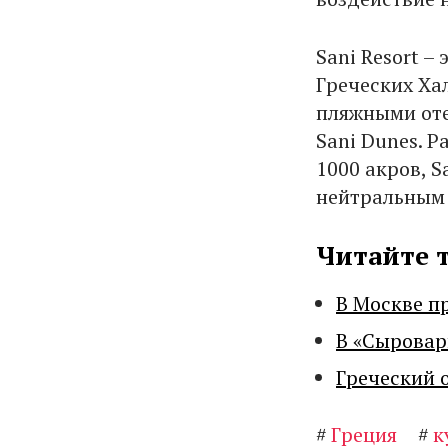
Sani Resort –
Греческих Ха
пляжными отел
Sani Dunes. 
1000 акров, 
нейтральным 
Читайте 
В Москве п
В «Сыровар
Греческий 
#
Греция
#
к