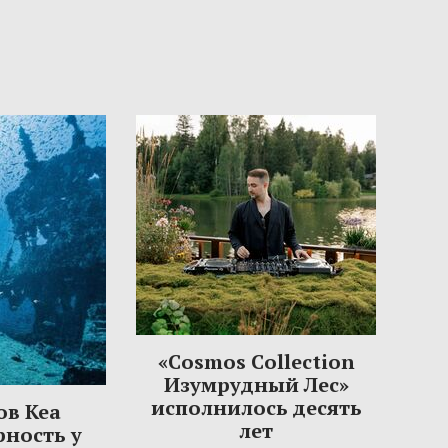
«Cosmos Collection
Изумрудный Лес»
исполнилось десять
ов Кеа
лет
рность у