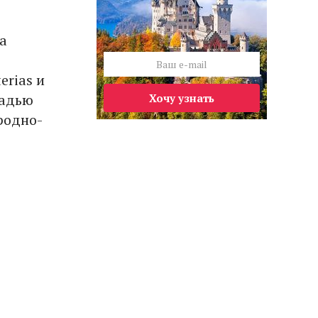
а
erias и
щадью
Хочу узнать
родно-