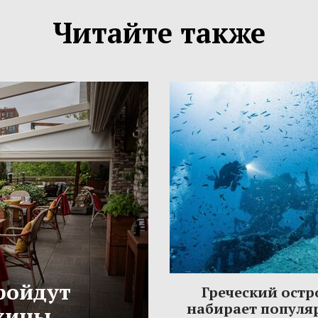
Читайте также
ройдут
Греческий остр
набирает популя
жины