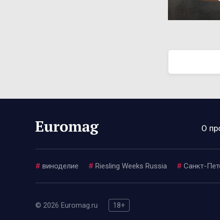
О пр
#
виноделие
#
Riesling Weeks Russia
#
Санкт-Пет
© 2026 Euromag.ru
18+