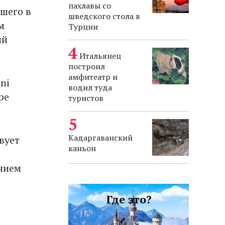
пахлавы со
шего в
шведского стола в
м
Турции
ый
Итальянец
построил
амфитеатр и
ni
водил туда
ре
туристов
Кадаргаванский
вует
каньон
анием
Где это?