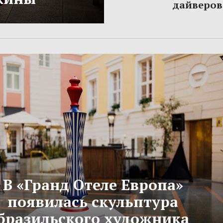
дайверов
В «Гранд Отеле Европа»
появилась скульптура
бразильского художника