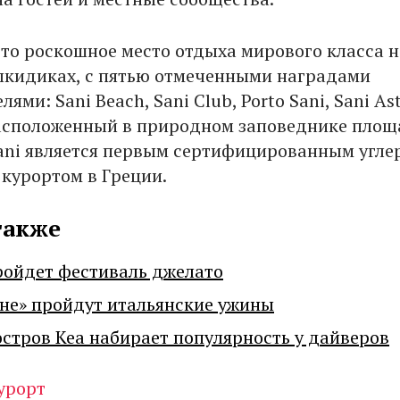
 это роскошное место отдыха мирового класса н
лкидиках, с пятью отмеченными наградами
ями: Sani Beach, Sani Club, Porto Sani, Sani Ast
Расположенный в природном заповеднике пло
Sani является первым сертифицированным угле
курортом в Греции.
также
ройдет фестиваль джелато
не» пройдут итальянские ужины
остров Кеа набирает популярность у дайверов
урорт