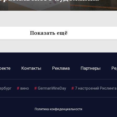
Показать ещё
оекте
Контакты
Реклама
Партнеры
Ре
ербург
#
вино
#
GermanWineDay
#
7 настроений Рислинга
Политика конфиденциальности