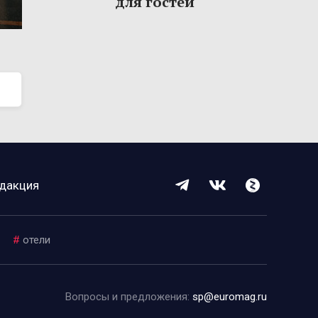
для гостей
дакция
#
отели
Вопросы и предложения:
sp@euromag.ru