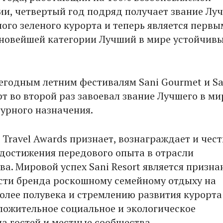
ии, четвертый год подряд получает звание Луч
ого зеленого курорта и теперь является первы
новейшей категории Лучший в мире устойчив
егодным летним фестивалям Sani Gourmet и Sa
орт во второй раз завоевал звание Лучшего в ми
турного назначения.
Travel Awards признает, вознаграждает и чест
остижения передового опыта в отрасли
ва. Мировой успех Sani Resort является призн
ти бренда роскошному семейному отдыху на
олее полувека и стремлению развития курорта
ложительное социальное и экологическое
на гостей и местные сообщества.