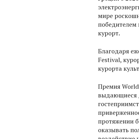
электроэнерг
мире роскошн
победителем 
курорт.
Благодаря еж
Festival, кур
курорта куль
Премия World 
выдающиеся д
гостеприимст
приверженнос
протяжении б
оказывать по
воздействие 