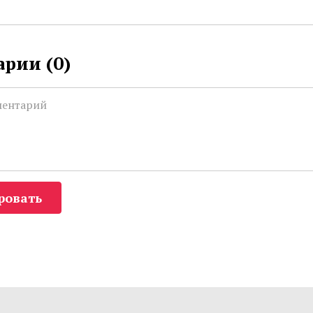
рии (
0
)
ровать