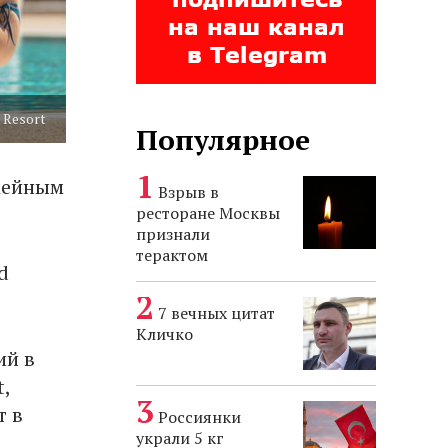
 Resort
Популярное
емейным
Взрыв в
ресторане Москвы
признали
терактом
d
7 вечных цитат
Кличко
ий в
,
т в
Россиянки
украли 5 кг