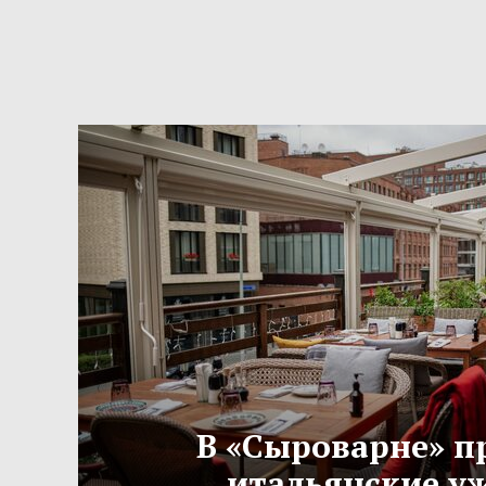
В «Сыроварне» п
итальянские у