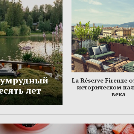
Изумрудный
La Réserve Firenze 
историческом па
есять лет
века