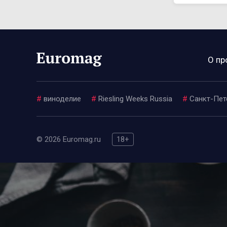
О пр
#
виноделие
#
Riesling Weeks Russia
#
Санкт-Пет
© 2026 Euromag.ru
18+