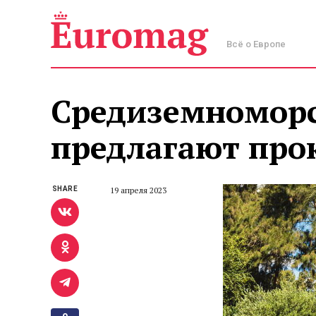
Всё о Европе
Средиземноморс
предлагают прок
SHARE
19 апреля 2023