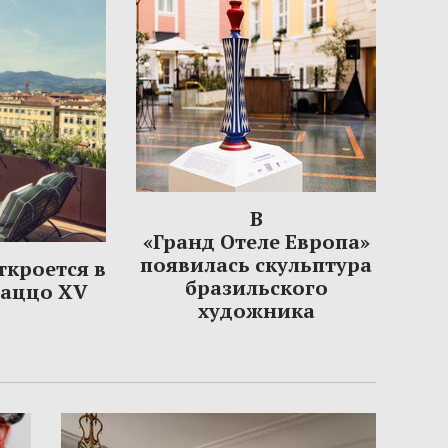
В
«Гранд Отеле Европа»
появилась скульптура
откроется в
бразильского
лаццо XV
художника