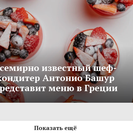
семирно известный шеф-
кондитер Антонио Башур
редставит меню в Греции
Показать ещё