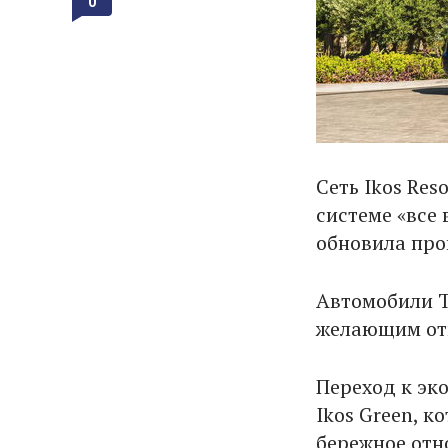
0
Сеть Ikos Re
системе «все
обновила прог
Автомобили T
желающим отп
Переход к эк
Ikos Green, 
бережное отн