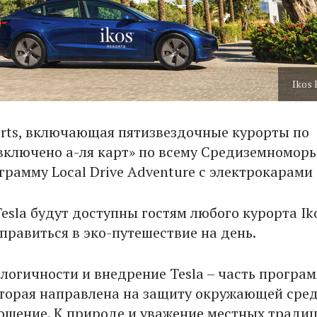
Ikos 
sorts, включающая пятизвездочные курорты по
 включено а-ля карт» по всему Средиземноморь
рамму Local Drive Adventure с электрокарами 
esla будут доступны гостям любого курорта Iko
равиться в эко-путешествие на день.
ологичности и внедрение Tesla – часть програ
которая направлена на защиту окружающей сре
ошение. К природе и уважение местных традиц