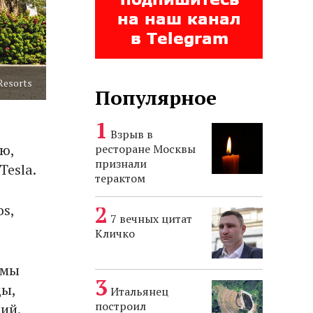
Resorts
Популярное
Взрыв в
ю,
ресторане Москвы
признали
Tesla.
терактом
s,
7 вечных цитат
Кличко
ммы
ды,
Итальянец
построил
ий.