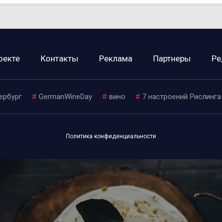
оекте
Контакты
Реклама
Партнеры
Ре
ербург
#
GermanWineDay
#
вино
#
7 настроений Рислинга
Политика конфиденциальности