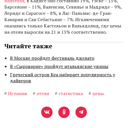
Hosteltur,
в Кадисе оно составило 19%, Уэске – 15%,
Барселоне – 11%, Валенсии, Севилье и Мадриде – 9%,
Лериде и Сарагосе – 8%, в Лас-Пальмас-де-Гран-
Канария и Сан Себастьяне – 7%. Исключениями
оказались только Кастельон и Вальядолид, где цены
на отели выросли на 21 и 13% соответственно.
Читайте также
В Москве пройдет фестиваль джелато
В «Сыроварне» пройдут итальянские ужины
Греческий остров Кеа набирает популярность у
дайверов
#
Испания
#
отели
#
статистика
#
цены