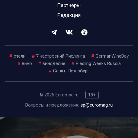
Партнеры
Редакция
#
отели
#
7 настроений Рислинга
#
GermanWineDay
#
вино
#
виноделие
#
Riesling Weeks Russia
#
Санкт-Петербург
© 2026 Euromag.ru
18+
Вопросы и предложения:
sp@euromag.ru