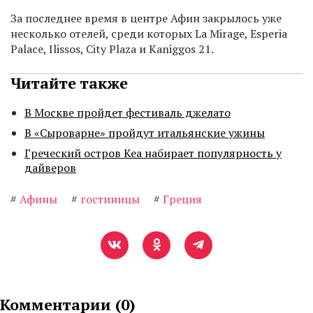
За последнее время в центре Афин закрылось уже
несколько отелей, среди которых La Mirage, Esperia
Palace, Ilissos, City Plaza и Kaniggos 21.
Читайте также
В Москве пройдет фестиваль джелато
В «Сыроварне» пройдут итальянские ужины
Греческий остров Кеа набирает популярность у
дайверов
#
Афины
#
гостиницы
#
Греция
Комментарии (
0
)