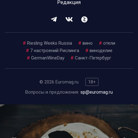
Редакция
#
Riesling Weeks Russia
#
вино
#
отели
#
7 настроений Рислинга
#
виноделие
#
GermanWineDay
#
Санкт-Петербург
© 2026 Euromag.ru
18+
Вопросы и предложения:
sp@euromag.ru