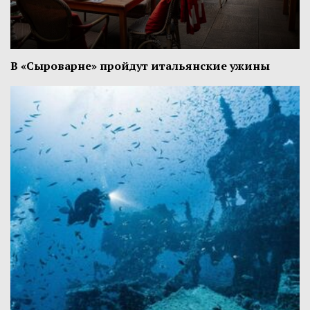
В «Сыроварне» пройдут итальянские ужины