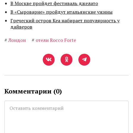
В Москве пройдет фестиваль джелато
В «Сыроварне» пройдут итальянские ужины
Греческий остров Кеа набирает популярность у
дайверов
#
Лондон
#
отели Rocco Forte
Комментарии (
0
)