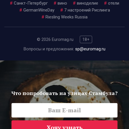
#
Санкт-Петербург
#
вино
#
виноделие
#
отели
#
GermanWineDay
#
7 настроений Рислинга
#
Riesling Weeks Russia
© 2026 Euromag.ru
18+
Вопросы и предложения:
sp@euromag.ru
Что попробовать на улицах Стамбула?
Хочу узнать