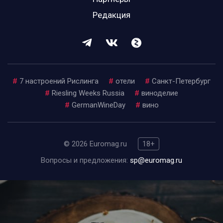
Редакция
#
7 настроений Рислинга
#
отели
#
Санкт-Петербург
#
Riesling Weeks Russia
#
виноделие
#
GermanWineDay
#
вино
© 2026 Euromag.ru
18+
Вопросы и предложения:
sp@euromag.ru