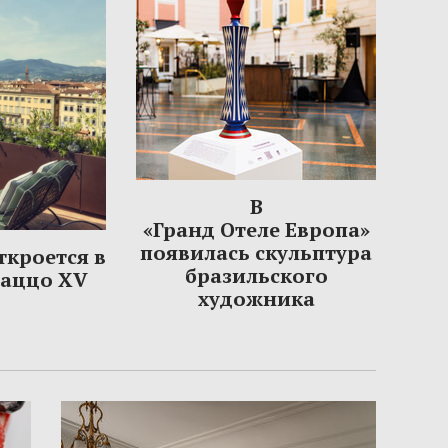
В
«Гранд Отеле Европа»
появилась скульптура
откроется в
бразильского
лаццо XV
художника