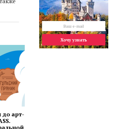
 также
Хочу узнать
 до арт-
ASS.
ральной