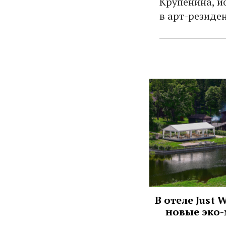
Крупенина, й
в арт-резиде
В отеле Just
новые эко-