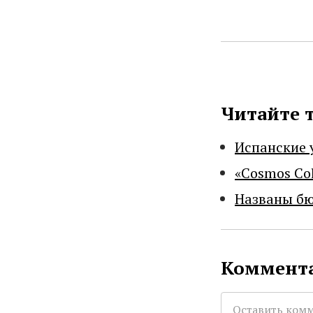
Читайте 
Испанские 
«Cosmos Co
Названы бю
Коммента