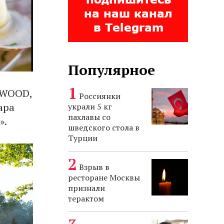
Популярное
t WOOD,
Россиянки
ара
украли 5 кг
пахлавы со
».
шведского стола в
Турции
Взрыв в
ресторане Москвы
признали
терактом