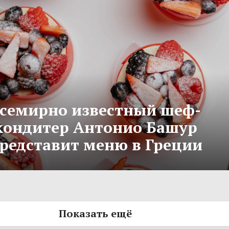
семирно известный шеф-
кондитер Антонио Башур
редставит меню в Греции
Показать ещё