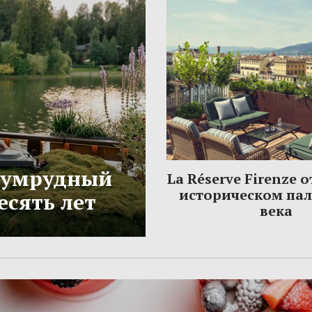
Изумрудный
La Réserve Firenze 
историческом па
есять лет
века