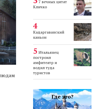
7 вечных цитат
Кличко
Кадаргаванский
каньон
Итальянец
построил
амфитеатр и
водил туда
туристов
блюдам
Где это?