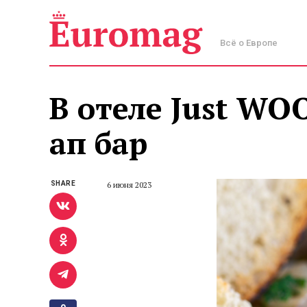
Всё о Европе
В отеле Just WO
ап бар
SHARE
6 июня 2023