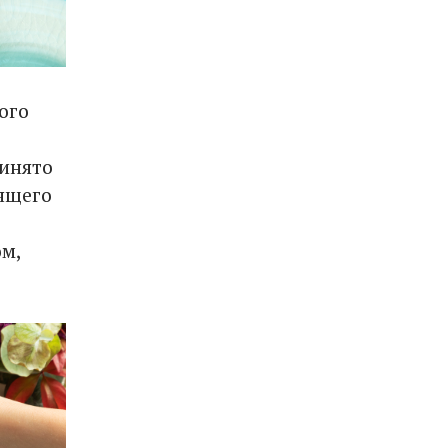
ого
ринято
тящего
м,