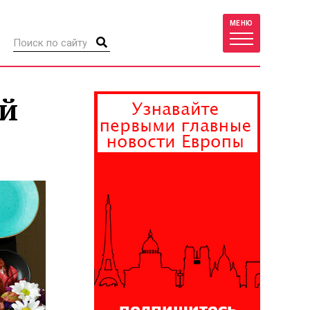
МЕНЮ
ый