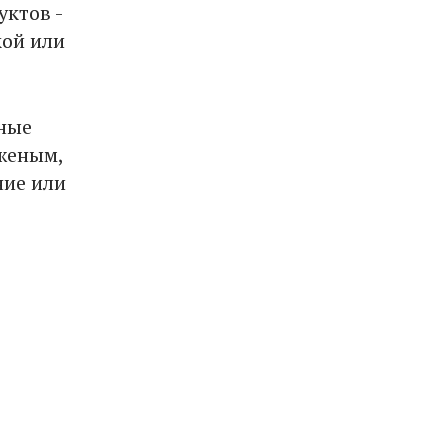
ктов -
кой или
ные
женым,
ние или