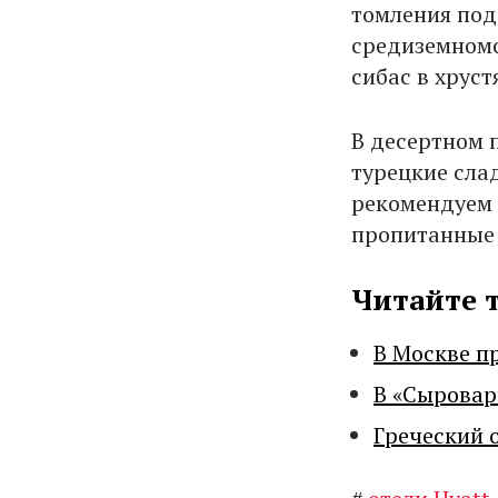
томления под
средиземномо
сибас в хрус
В десертном 
турецкие сла
рекомендуем 
пропитанные
Читайте 
В Москве п
В «Сыровар
Греческий 