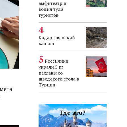
амфитеатр и
водил туда
туристов
Кадаргаванский
каньон
Россиянки
украли 5 кг
пахлавы со
шведского стола в
Турции
хмета
и
Где это?