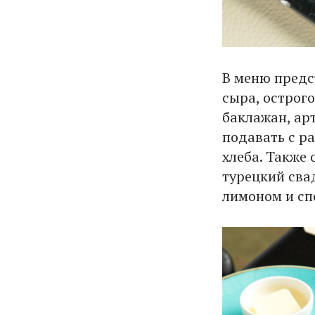
В меню предс
сыра, острого
баклажан, ар
подавать с р
хлеба. Также
турецкий сва
лимоном и сп