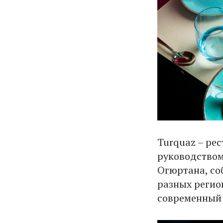
Turquaz – ре
руководством
Огюртана, со
разных регио
современный 