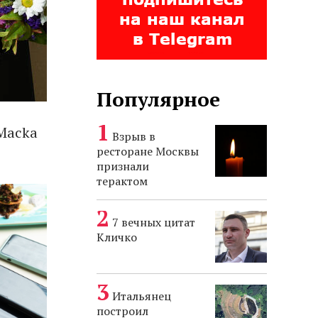
Популярное
 Macka
Взрыв в
ресторане Москвы
признали
терактом
7 вечных цитат
Кличко
Итальянец
построил