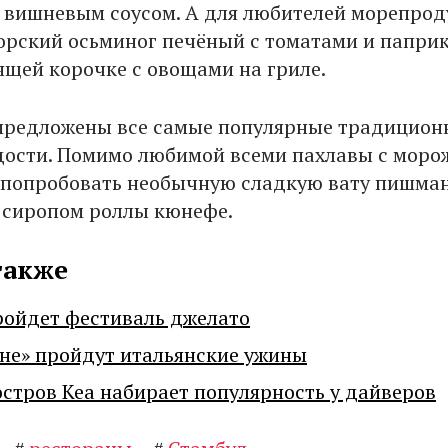
 вишневым соусом. А для любителей морепроду
рский осьминог печёный с томатами и папри
тящей корочке с овощами на гриле.
предложены все самые популярные традицион
дости. Помимо любимой всеми пахлавы с моро
попробовать необычную сладкую вату пишма
 сиропом роллы кюнефе.
также
ройдет фестиваль джелато
не» пройдут итальянские ужины
остров Кеа набирает популярность у дайверов