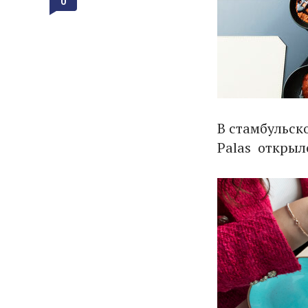
0
В стамбульско
Palas открыл