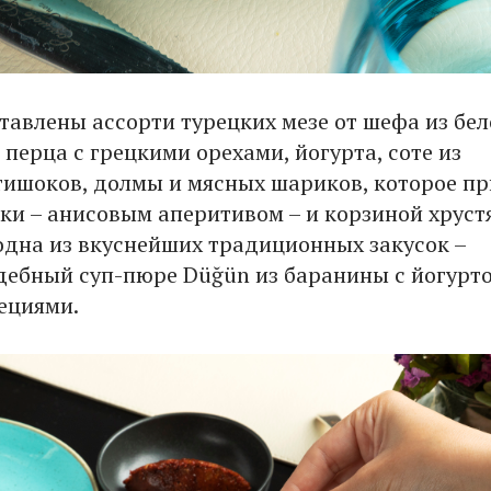
тавлены ассорти турецких мезе от шефа из бел
 перца с грецкими орехами, йогурта, соте из
тишоков, долмы и мясных шариков, которое п
аки – анисовым аперитивом – и корзиной хрус
 одна из вкуснейших традиционных закусок –
дебный суп-пюре Düğün из баранины с йогурто
ециями.