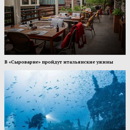
В «Сыроварне» пройдут итальянские ужины