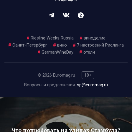
#
Riesling Weeks Russia
#
виноделие
#
Санкт-Петербург
#
вино
#
7 настроений Рислинга
#
GermanWineDay
#
отели
© 2026 Euromag.ru
18+
Вопросы и предложения:
sp@euromag.ru
Что попробовать на улицах Стамбула?