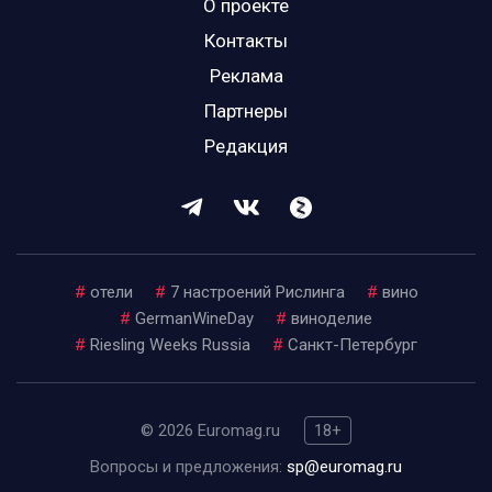
О проекте
Контакты
Реклама
Партнеры
Редакция
#
отели
#
7 настроений Рислинга
#
вино
#
GermanWineDay
#
виноделие
#
Riesling Weeks Russia
#
Санкт-Петербург
© 2026 Euromag.ru
18+
Вопросы и предложения:
sp@euromag.ru