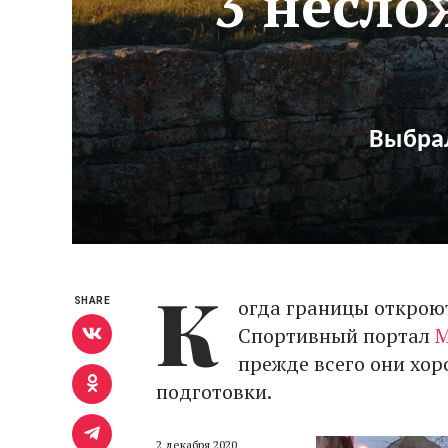
3 несл
Выбрал
К
огда границы откроют
SHARE
Спортивный портал
М
прежде всего они хор
подготовки.
2 декабря 2020