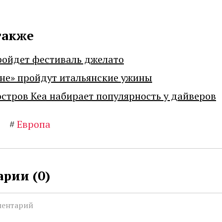
также
ройдет фестиваль джелато
не» пройдут итальянские ужины
остров Кеа набирает популярность у дайверов
#
Европа
рии (
0
)