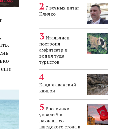
ita Roy
7 вечных цитат
Кличко
г
,
Итальянец
ать.
построил
амфитеатр и
ень
водил туда
ько
туристов
 еще
Кадаргаванский
каньон
Россиянки
украли 5 кг
пахлавы со
шведского стола в