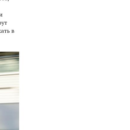
и
рут
ать в