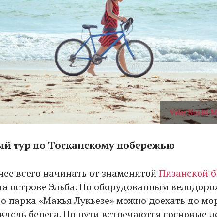
Vidar Nordli-M
ый тур по Тосканскому побережью
нее всего начинать от знаменитой
Пизанской 
на острове Эльба. По оборудованным велодор
о парка «Макья Лукьезе» можно доехать до мор
вдоль берега. По пути встречаются сосновые л