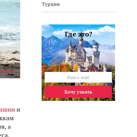
Турции
Где это?
athisen
Хочу узнать
башни
и
ожкам
я, а
еса,