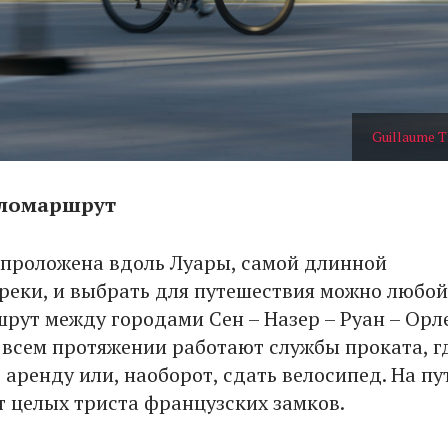
Guillaume
еломаршрут
проложена вдоль Луары, самой длинной
реки, и выбрать для путешествия можно любой
шрут между городами Сен – Назер – Руан – Орл
а всем протяжении работают службы проката, г
 аренду или, наоборот, сдать велосипед. На пу
т целых триста французских замков.