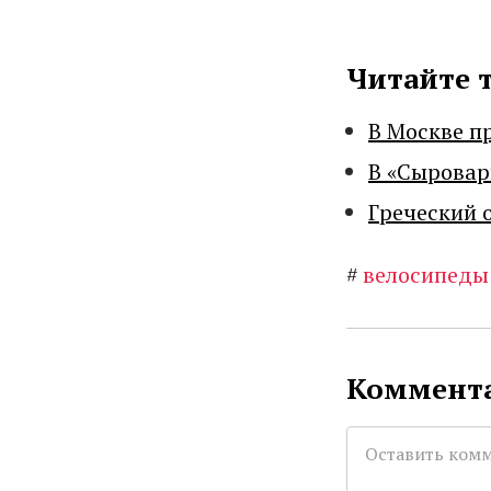
Читайте 
В Москве п
В «Сыровар
Греческий 
#
велосипеды
Коммента