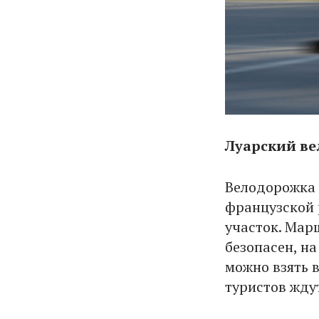
Луарский в
Велодорожка 
французской 
участок. Мар
безопасен, н
можно взять в
туристов жду