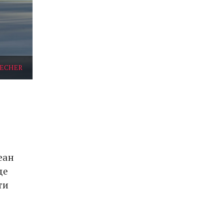
 TECHER
еан
де
ти