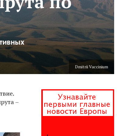
рута по
ртивных
Dmitrii Vaccinium
твие.
рута –