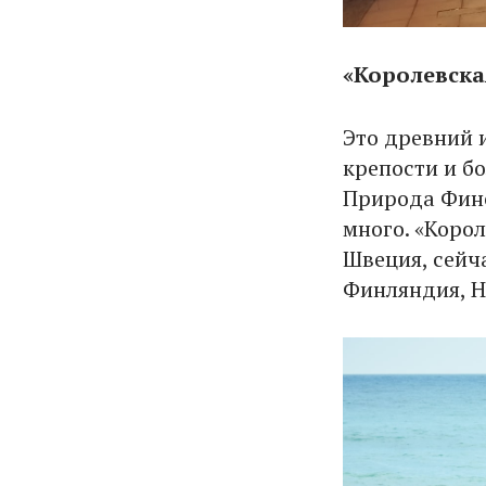
«Королевска
Это древний 
крепости и б
Природа Финс
много. «Коро
Швеция, сейч
Финляндия, Н