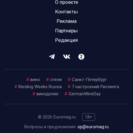
О проекте
Контакты
Реклама
Партнеры
Редакция
#
вино
#
отели
#
Санкт-Петербург
#
Riesling Weeks Russia
#
7 настроений Рислинга
#
виноделие
#
GermanWineDay
© 2026 Euromag.ru
18+
Вопросы и предложения:
sp@euromag.ru