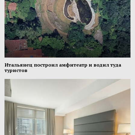
Итальянец построил амфитеатр и водил туда
туристов