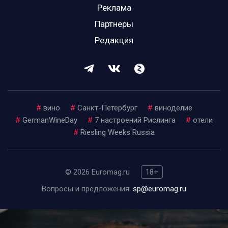
Реклама
Партнеры
Редакция
#
вино
#
Санкт-Петербург
#
виноделие
#
GermanWineDay
#
7 настроений Рислинга
#
отели
#
Riesling Weeks Russia
© 2026 Euromag.ru
18+
Вопросы и предложения:
sp@euromag.ru