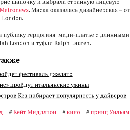
арне шапочку и выбрала странную лицевую
Metronews
. Маска оказалась дизайнерская – от
 London.
а публику герцогиня миди-платье с длинными
ah London и туфли Ralph Lauren.
также
ройдет фестиваль джелато
не» пройдут итальянские ужины
остров Кеа набирает популярность у дайверов
д
#
Кейт Миддлтон
#
кино
#
принц Уильям