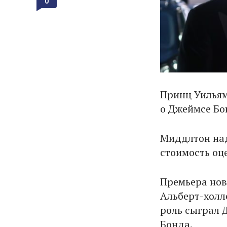
0
Принц Уильям
о Джеймсе Бо
Миддлтон над
стоимость оц
Премьера нов
Альберт-холл
роль сыграл 
Бонда.