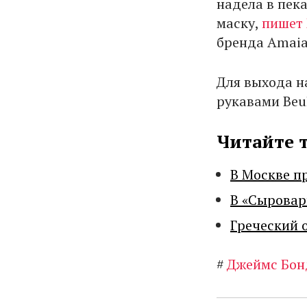
надела в пек
маску,
пишет 
бренда Amaia
Для выхода н
рукавами Beul
Читайте 
В Москве п
В «Сыровар
Греческий 
#
Джеймс Бон