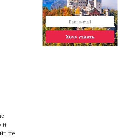
Хочу узнать
ле
 и
йт не