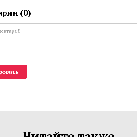
рии (
0
)
ровать
Читайте также