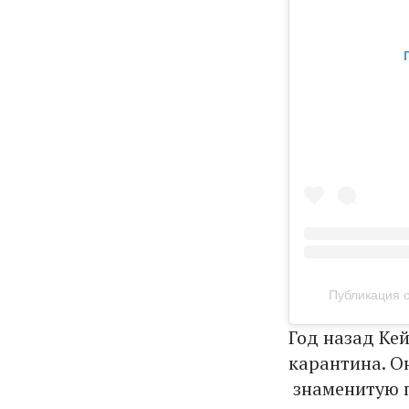
Публикация о
Год назад Ке
карантина. О
знаменитую п