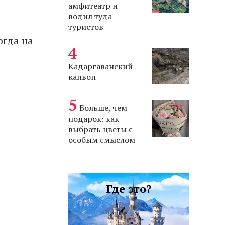
амфитеатр и
водил туда
туристов
огда на
Кадаргаванский
каньон
Больше, чем
подарок: как
выбрать цветы с
особым смыслом
Где это?