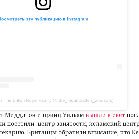
Посмотреть эту публикацию в Instagram
т The British Royal Family (@the_mountbatten_windsors)
йт Миддлтон и принц Уильям
вышли в свет
пос
ни посетили центр занятости, исламский центр
екарню. Британцы обратили внимание, что Ке