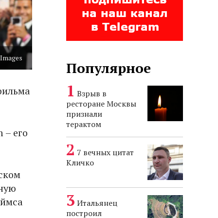
 Images
Популярное
фильма
Взрыв в
ресторане Москвы
признали
терактом
 – его
7 вечных цитат
Кличко
нском
вную
еймса
Итальянец
построил