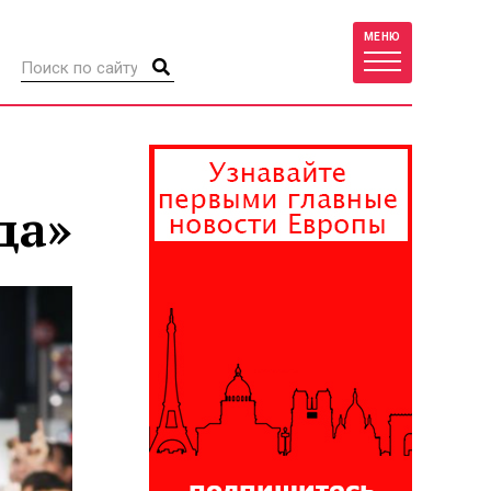
МЕНЮ
да»