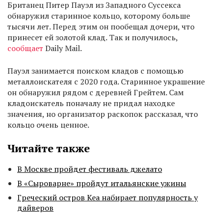
Британец Питер Пауэл из Западного Суссекса
обнаружил старинное кольцо, которому больше
тысячи лет. Перед этим он пообещал дочери, что
принесет ей золотой клад. Так и получилось,
сообщает
Daily Mail.
Пауэл занимается поиском кладов с помощью
металлоискателя с 2020 года. Старинное украшение
он обнаружил рядом с деревней Грейтем. Сам
кладоискатель поначалу не придал находке
значения, но организатор раскопок рассказал, что
кольцо очень ценное.
Читайте также
В Москве пройдет фестиваль джелато
В «Сыроварне» пройдут итальянские ужины
Греческий остров Кеа набирает популярность у
дайверов