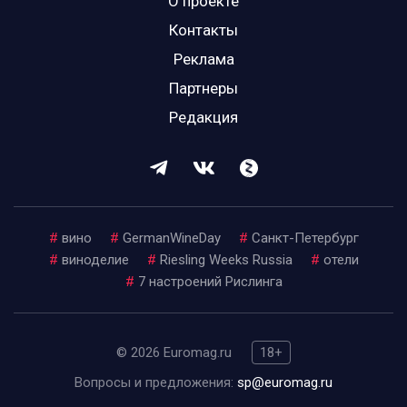
О проекте
Контакты
Реклама
Партнеры
Редакция
#
вино
#
GermanWineDay
#
Санкт-Петербург
#
виноделие
#
Riesling Weeks Russia
#
отели
#
7 настроений Рислинга
© 2026 Euromag.ru
18+
Вопросы и предложения:
sp@euromag.ru