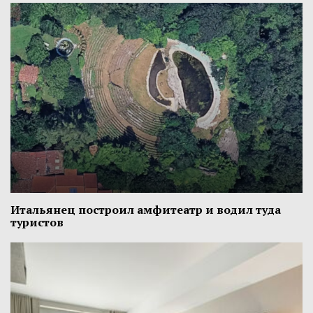
Итальянец построил амфитеатр и водил туда
туристов