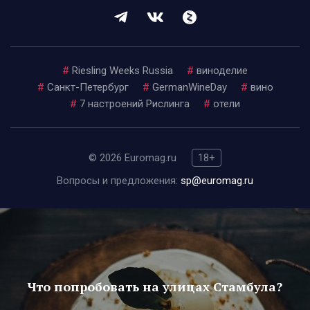
#
Riesling Weeks Russia
#
виноделие
#
Санкт-Петербург
#
GermanWineDay
#
вино
#
7 настроений Рислинга
#
отели
© 2026 Euromag.ru
18+
Вопросы и предложения:
sp@euromag.ru
Что попробовать на улицах Стамбула?