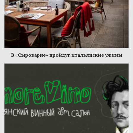
В «Сыроварне» пройдут итальянские ужины