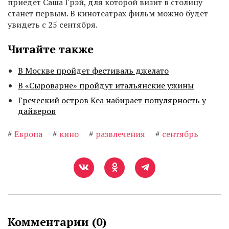
приедет Саша Грэй, для которой визит в столицу
станет первым. В кинотеатрах фильм можно будет
увидеть с 25 сентября.
Читайте также
В Москве пройдет фестиваль джелато
В «Сыроварне» пройдут итальянские ужины
Греческий остров Кеа набирает популярность у
дайверов
#
Европа
#
кино
#
развлечения
#
сентябрь
Комментарии (
0
)