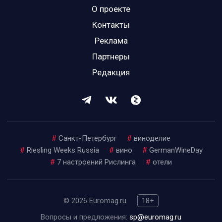
О проекте
Контакты
Реклама
Партнеры
Редакция
#
Санкт-Петербург
#
виноделие
#
Riesling Weeks Russia
#
вино
#
GermanWineDay
#
7 настроений Рислинга
#
отели
© 2026 Euromag.ru
18+
Вопросы и предложения:
sp@euromag.ru