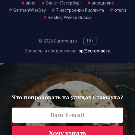
#
вино
#
Санкт-Петербург
#
виноделие
#
GermanWineDay
#
7 настроений Рислинга
#
отели
#
Riesling Weeks Russia
© 2026 Euromag.ru
18+
Вопросы и предложения:
sp@euromag.ru
Что попробовать на улицах Стамбула?
Хочу узнать