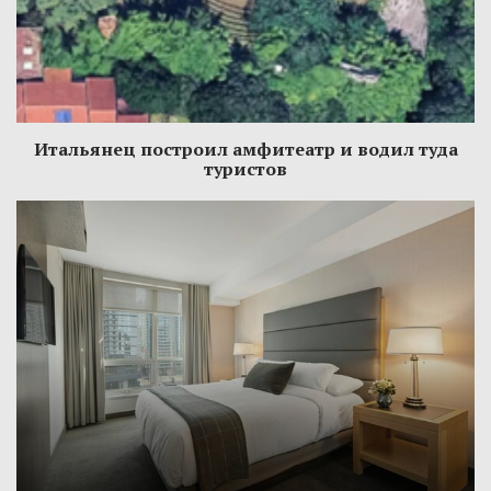
Итальянец построил амфитеатр и водил туда
туристов