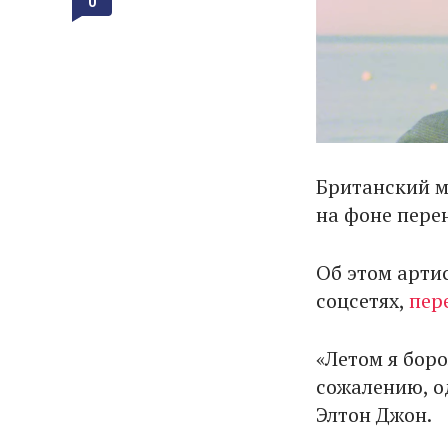
0
Британский м
на фоне пере
Об этом арти
соцсетях,
пер
«Летом я боро
сожалению, о
Элтон Джон.