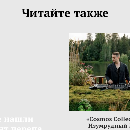
Читайте также
е нашли
«Cosmos Colle
Изумрудный 
т черепа