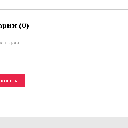
рии (
0
)
ровать