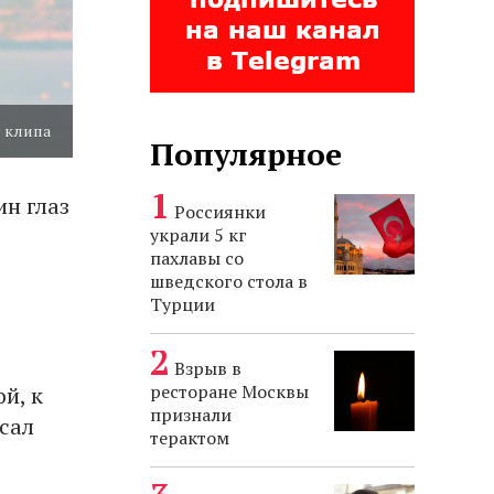
з клипа
Популярное
ин глаз
Россиянки
украли 5 кг
пахлавы со
шведского стола в
Турции
Взрыв в
ресторане Москвы
й, к
признали
сал
терактом