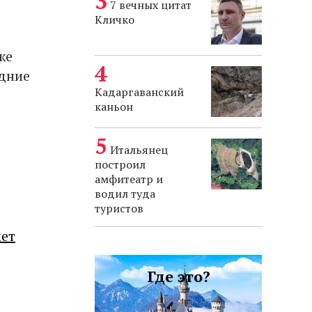
7 вечных цитат
Кличко
же
едние
Кадаргаванский
каньон
Итальянец
построил
амфитеатр и
водил туда
туристов
лет
Где это?