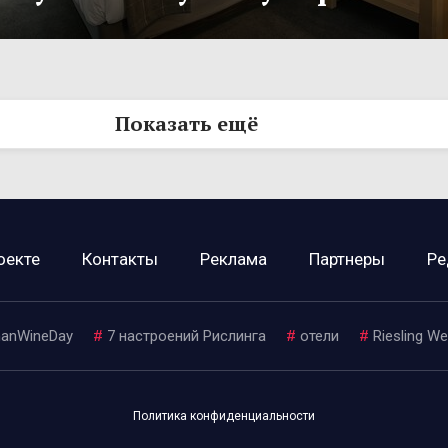
Показать ещё
оекте
Контакты
Реклама
Партнеры
Ре
anWineDay
#
7 настроений Рислинга
#
отели
#
Riesling W
Политика конфиденциальности