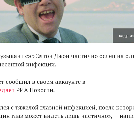
кадр и
узыкант сэр Элтон Джон частично ослеп на од
несенной инфекции.
ст сообщил в своем аккаунте в
едает
РИА Новости.
лся с тяжелой глазной инфекцией, после которо
дин глаз может видеть лишь частично», — напи