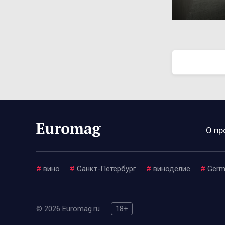
О пр
#
вино
#
Санкт-Петербург
#
виноделие
#
Germ
© 2026 Euromag.ru
18+