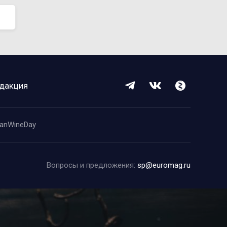
дакция
anWineDay
Вопросы и предложения:
sp@euromag.ru