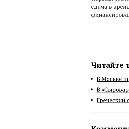
сдача в арен
финансирова
Читайте 
В Москве п
В «Сыровар
Греческий 
Коммента