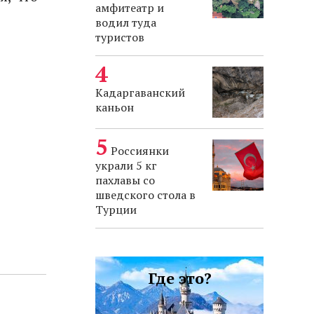
амфитеатр и
водил туда
туристов
Кадаргаванский
каньон
Россиянки
украли 5 кг
пахлавы со
шведского стола в
Турции
Где это?