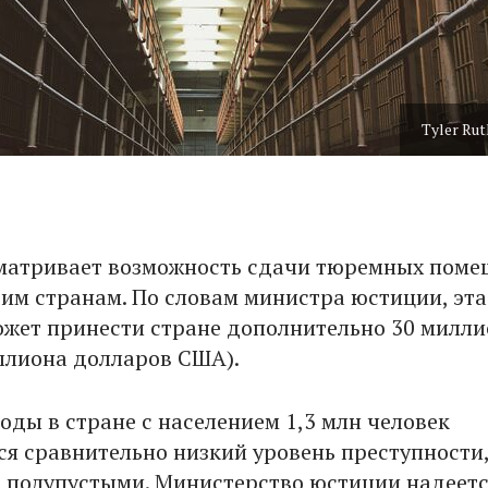
Tyler Rut
матривает возможность сдачи тюремных пом
гим странам. По словам министра юстиции, эта
жет принести стране дополнительно 30 милл
иллиона долларов США).
оды в стране с населением 1,3 млн человек
ся сравнительно низкий уровень преступности,
 полупустыми. Министерство юстиции надеетс