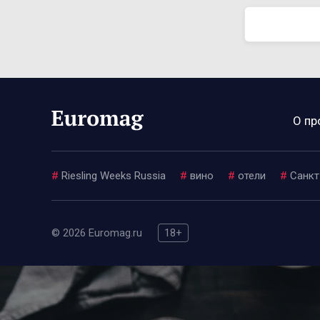
О пр
#
Riesling Weeks Russia
#
вино
#
отели
#
Санкт
© 2026 Euromag.ru
18+