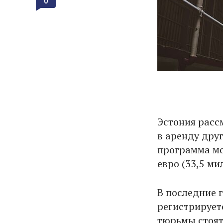
0
Эстония расс
в аренду дру
программа мо
евро (33,5 м
В последние г
регистрирует
тюрьмы стоят