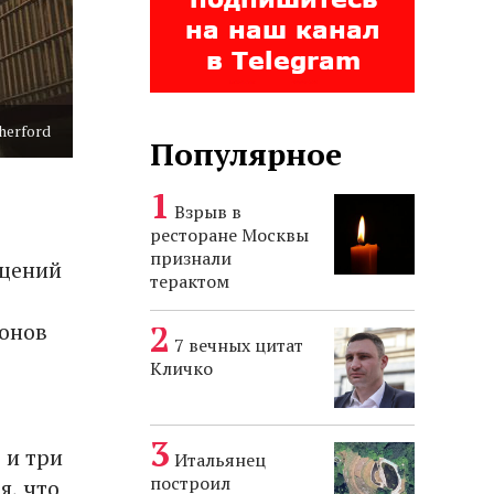
herford
Популярное
Взрыв в
ресторане Москвы
признали
ещений
терактом
ионов
7 вечных цитат
Кличко
 и три
Итальянец
построил
я, что