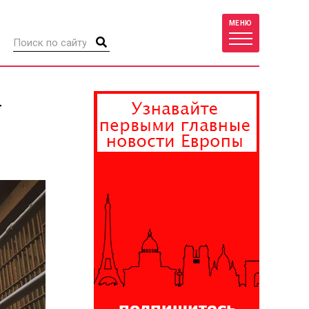
МЕНЮ
у