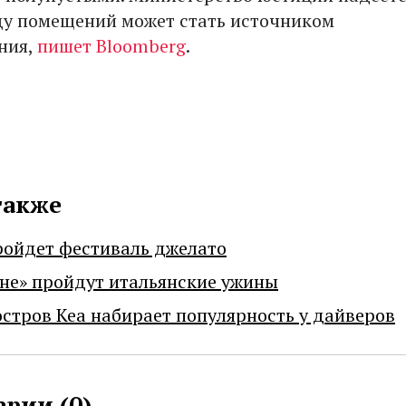
ду помещений может стать источником
ния,
пишет Bloomberg
.
также
ройдет фестиваль джелато
не» пройдут итальянские ужины
остров Кеа набирает популярность у дайверов
рии (
0
)