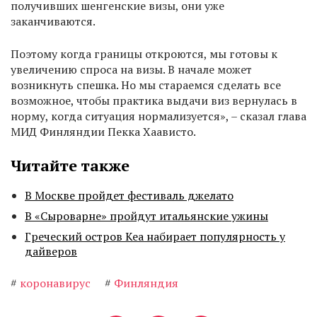
получивших шенгенские визы, они уже
заканчиваются.
Поэтому когда границы откроются, мы готовы к
увеличению спроса на визы. В начале может
возникнуть спешка. Но мы стараемся сделать все
возможное, чтобы практика выдачи виз вернулась в
норму, когда ситуация нормализуется», – сказал глава
МИД Финляндии Пекка Хаависто.
Читайте также
В Москве пройдет фестиваль джелато
В «Сыроварне» пройдут итальянские ужины
Греческий остров Кеа набирает популярность у
дайверов
#
коронавирус
#
Финляндия