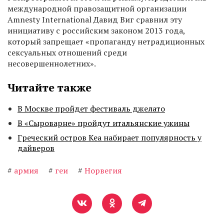
международной правозащитной организации
Amnesty International Давид Виг сравнил эту
инициативу с российским законом 2013 года,
который запрещает «пропаганду нетрадиционных
сексуальных отношений среди
несовершеннолетних».
Читайте также
В Москве пройдет фестиваль джелато
В «Сыроварне» пройдут итальянские ужины
Греческий остров Кеа набирает популярность у
дайверов
#
армия
#
геи
#
Норвегия