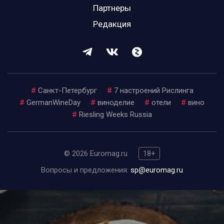
Партнеры
Редакция
#
Санкт-Петербург
#
7 настроений Рислинга
#
GermanWineDay
#
виноделие
#
отели
#
вино
#
Riesling Weeks Russia
© 2026 Euromag.ru
18+
Вопросы и предложения:
sp@euromag.ru