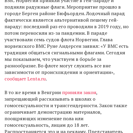
ВМС Норвегии приняли участие в гей-параде и
подняли радужные флаги. Мероприятие прошло в
городе Берген районе Бюфьорден. Лодочный парад
фактически является альтернативой пешему гей-
параду: последний раз его проводили в 2019 году, но
потом переносили из-за пандемии. В параде
участвовали семь судов флота Норвегии. Глава
норвежского ВМС Руне Андерсен заявил: «У ВМС есть
традиция общаться сигнальными флагами. Сегодня
мы показываем, что участвуем в борьбе за
разнообразие. Во флоте могут служить все вне
зависимости от происхождения и ориентации»,
сообщает Lenta.ru
.
В то же время в Венгрии
приняли закон
,
запрещающий рассказывать в школах о
гомосексуальности и трансгендерности. Закон также
ограничивает демонстрацию материалов,
поощряющих изменение пола или
гомосексуальность, лицам до 18 лет.
Распространяется это и на рекламу. Представитель