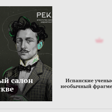
ый салон
Испанские учены
необычный фрагме
скве