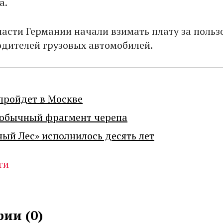
а.
власти Германии начали взимать плату за польз
одителей грузовых автомобилей.
пройдет в Москве
еобычный фрагмент черепа
ный Лес» исполнилось десять лет
ги
ии (
0
)