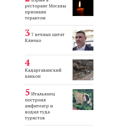
ресторане Москвы
признали
терактом
7 вечных цитат
Кличко
Кадаргаванский
каньон
Итальянец
построил
амфитеатр и
водил туда
туристов