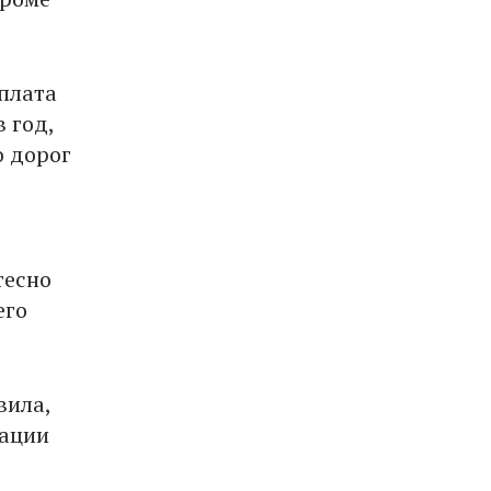
 плата
 год,
о дорог
тесно
его
вила,
зации