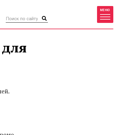
МЕНЮ
 для
лей.
Кроме