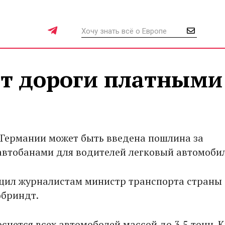
ет дороги платными
в Германии может быть введена пошлина за
автобанами для водителей легковый автомоби
щил журналистам министр транспорта страны
бриндт.
снется всех автомоболей массой до 3,5 тонн. 