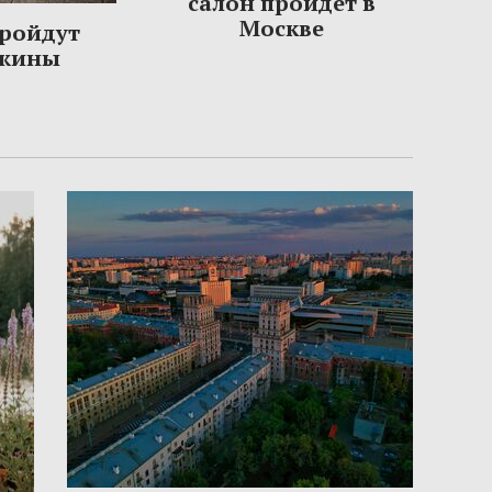
салон пройдет в
Москве
пройдут
ужины