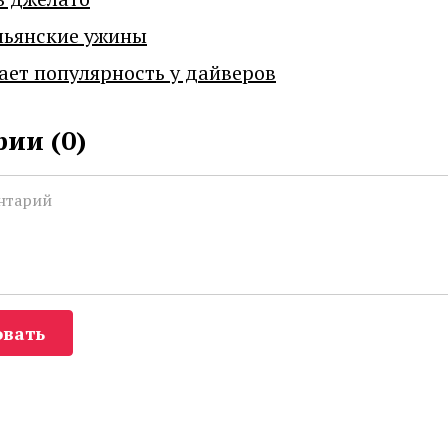
льянские ужины
ает популярность у дайверов
ии (
0
)
вать