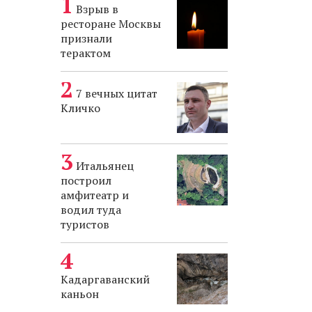
Взрыв в
ресторане Москвы
признали
терактом
7 вечных цитат
Кличко
Итальянец
построил
амфитеатр и
водил туда
туристов
Кадаргаванский
каньон