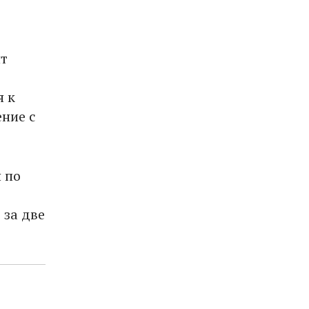
ит
я к
ение с
 по
 за две