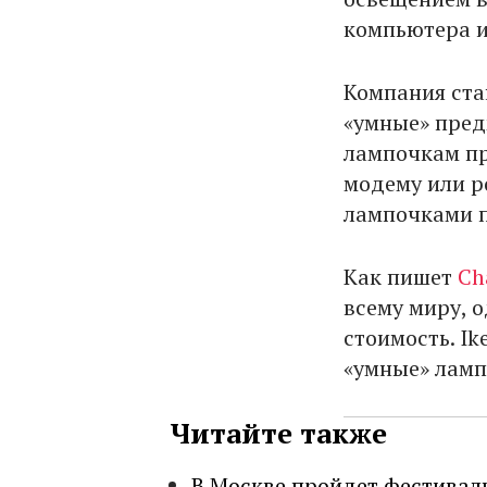
компьютера и
Компания ста
«умные» пред
лампочкам пр
модему или р
лампочками п
Как пишет
Ch
всему миру, 
стоимость. I
«умные» ламп
Читайте также
В Москве пройдет фестивал