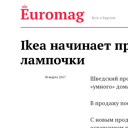
Всё о Европе
Ikea начинает п
лампочки
Шведский про
30 марта 2017
«умного» дом
В продажу по
С новым прод
освещением в