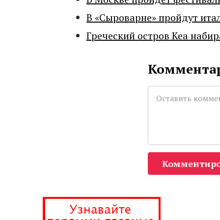
В «Сыроварне» пройдут ита
Греческий остров Кеа набир
Комментар
Комментиро