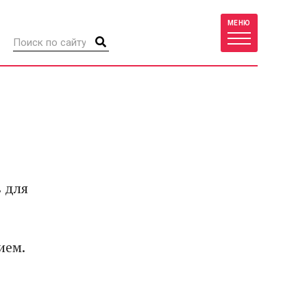
МЕНЮ
 для
ием.