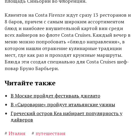
площадь Синьории во Флоренции.
Клиентов на Costa Firenze ждут сразу 13 ресторанов и
8 баров, причем с самым широким ассортиментом
блюд и наиболее внушительной картой вин среди
всех лайнеров во флоте Costa Cruises. Каждый вечер в
меню можно попробовать «блюдо направления», в
котором нашли отражение кулинарные традиции
мест, где как раз и проходят круизные маршруты.
Блюда эти создал специально для Costa Cruises шеф-
повар Бруно Барбьери.
Читайте также
В Москве пройдет фестиваль джелато
В «Сыроварне» пройдут итальянские ужины
Греческий остров Кеа набирает популярность у
дайверов
#
Италия
#
путешествия