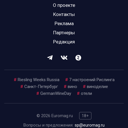
О проекте
Контакты
Реклама
Партнеры
Редакция
#
Riesling Weeks Russia
#
7 настроений Рислинга
#
Санкт-Петербург
#
вино
#
виноделие
#
GermanWineDay
#
отели
© 2026 Euromag.ru
18+
Вопросы и предложения:
sp@euromag.ru