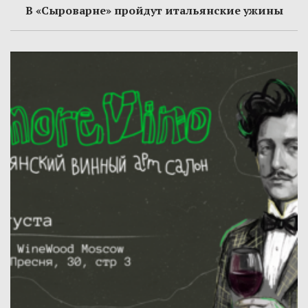
В «Сыроварне» пройдут итальянские ужины