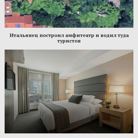
Итальянец построил амфитеатр и водил туда
туристов