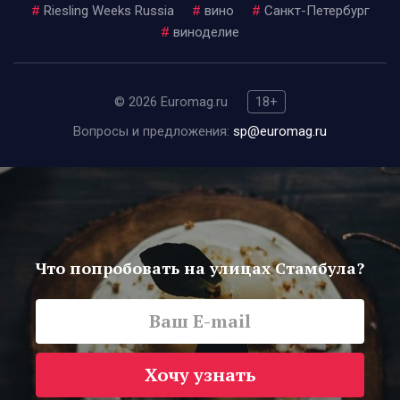
#
Riesling Weeks Russia
#
вино
#
Санкт-Петербург
#
виноделие
© 2026 Euromag.ru
18+
Вопросы и предложения:
sp@euromag.ru
Что попробовать на улицах Стамбула?
Хочу узнать