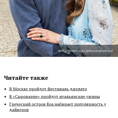
Фото: Twitter.com @KensingtonRoyal
Читайте также
В Москве пройдет фестиваль джелато
В «Сыроварне» пройдут итальянские ужины
Греческий остров Кеа набирает популярность у
дайверов