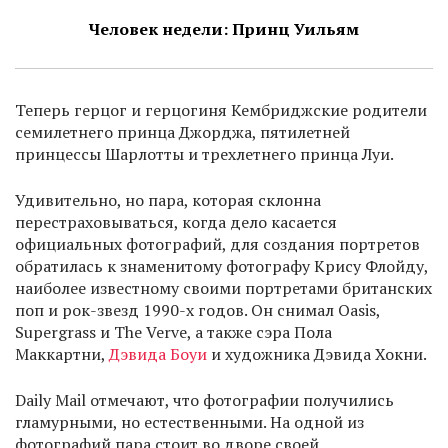
Человек недели: Принц Уильям
Теперь герцог и герцогиня Кембриджские родители
семилетнего принца Джорджа, пятилетней
принцессы Шарлотты и трехлетнего принца Луи.
Удивительно, но пара, которая склонна
перестраховываться, когда дело касается
официальных фотографий, для создания портретов
обратилась к знаменитому фотографу Крису Флойду,
наиболее известному своими портретами британских
поп и рок-звезд 1990-х годов. Он снимал Oasis,
Supergrass и The Verve, а также сэра Пола
Маккартни,
Дэвида Боуи
и художника Дэвида Хокни.
Daily Mail отмечают, что фотографии получились
гламурными, но естественными. На одной из
фотографий пара стоит во дворе своей