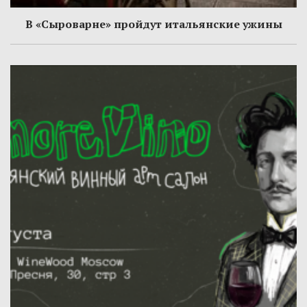
В «Сыроварне» пройдут итальянские ужины