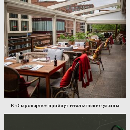
В «Сыроварне» пройдут итальянские ужины