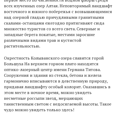
первое место по численности водной флоры среди
всех изученных озер Алтая. Неповторимый ландшафт
восточного и южного побережья с возвышающимися
над озерной гладью причудливыми гранитными
скалами-останцами ежегодно притягивают сюда
множество туристов со всего света. Северные и
западные берега покатые, местами заросшие
различными видами трав и кустистой
растительностью.
Окрестность Колыванского озера славится горой
Большуха На верхнем горном плато находится
оптико-лазерный центр имени Германа Титова.
Сооружения и здания из стекла, бетона и железа
гармонично вписываются в девственную природу,
придавая ландшафту особый колорит. Оказавшись в
этом месте в ночное время, можно увидеть
несметные россыпи звезд, мерцающих
таинственным светом с недосягаемой высоты. Такое
чудо можно увидеть только здесь!