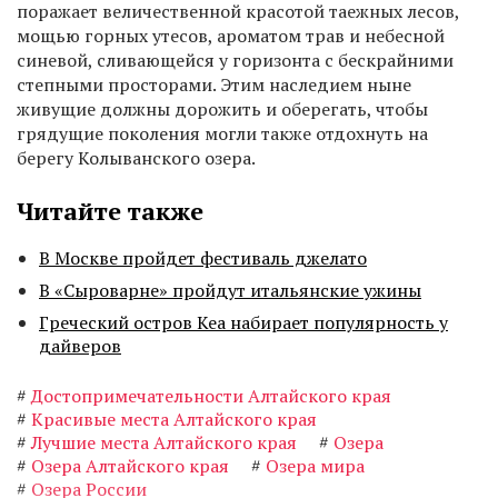
поражает величественной красотой таежных лесов,
мощью горных утесов, ароматом трав и небесной
синевой, сливающейся у горизонта с бескрайними
степными просторами. Этим наследием ныне
живущие должны дорожить и оберегать, чтобы
грядущие поколения могли также отдохнуть на
берегу Колыванского озера.
Читайте также
В Москве пройдет фестиваль джелато
В «Сыроварне» пройдут итальянские ужины
Греческий остров Кеа набирает популярность у
дайверов
#
Достопримечательности Алтайского края
#
Красивые места Алтайского края
#
Лучшие места Алтайского края
#
Озера
#
Озера Алтайского края
#
Озера мира
#
Озера России