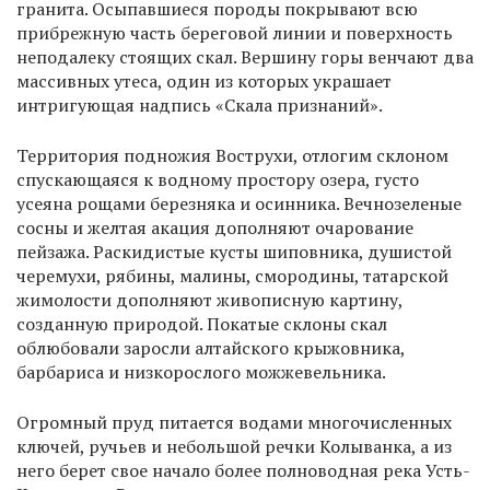
гранита. Осыпавшиеся породы покрывают всю
прибрежную часть береговой линии и поверхность
неподалеку стоящих скал. Вершину горы венчают два
массивных утеса, один из которых украшает
интригующая надпись «Скала признаний».
Территория подножия Вострухи, отлогим склоном
спускающаяся к водному простору озера, густо
усеяна рощами березняка и осинника. Вечнозеленые
сосны и желтая акация дополняют очарование
пейзажа. Раскидистые кусты шиповника, душистой
черемухи, рябины, малины, смородины, татарской
жимолости дополняют живописную картину,
созданную природой. Покатые склоны скал
облюбовали заросли алтайского крыжовника,
барбариса и низкорослого можжевельника.
Огромный пруд питается водами многочисленных
ключей, ручьев и небольшой речки Колыванка, а из
него берет свое начало более полноводная река Усть-