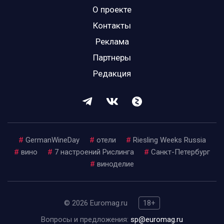
О проекте
Контакты
Реклама
Партнеры
Редакция
#
GermanWineDay
#
отели
#
Riesling Weeks Russia
#
вино
#
7 настроений Рислинга
#
Санкт-Петербург
#
виноделие
© 2026 Euromag.ru
18+
Вопросы и предложения:
sp@euromag.ru