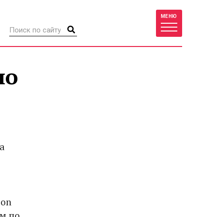
МЕНЮ
по
а
ion
м по