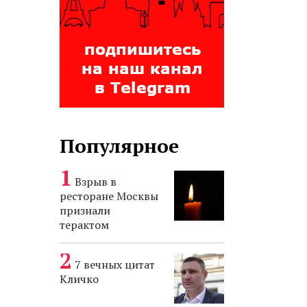
Популярное
Взрыв в
ресторане Москвы
признали
терактом
7 вечных цитат
Кличко