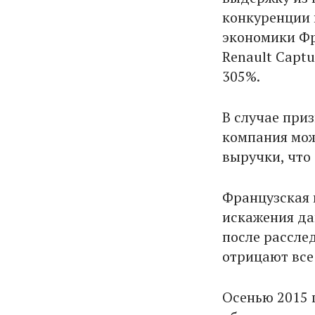
конкуренции 
экономики Фр
Renault Captu
305%.
В случае при
компания мож
выручки, что 
Французская 
искажения да
после рассле
отрицают все
Осенью 2015 