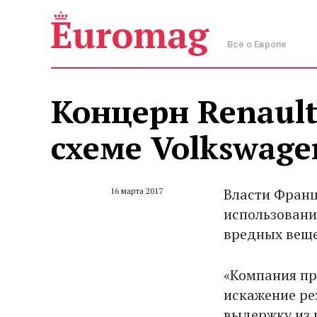
Всё о Европе
Концерн Renault
схеме Volkswage
Власти Франц
16 марта 2017
использовани
вредных веще
«Компания пр
искажение рез
выдержку из 