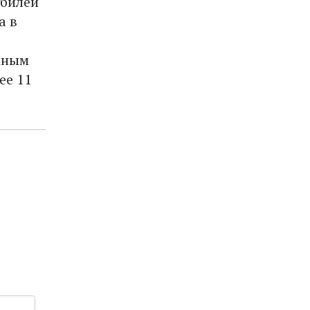
обилей
а в
мным
ее 11