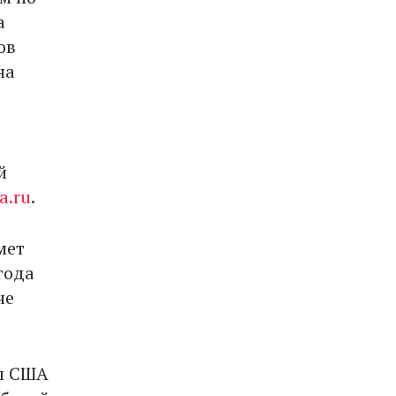
а
ов
на
й
a.ru
.
мет
года
не
ды США