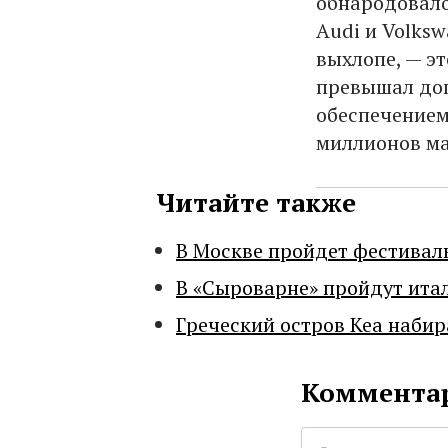
обнародовало
Audi и Volksw
выхлопе, — эт
превышал до
обеспечением
миллионов ма
Читайте также
В Москве пройдет фестивал
В «Сыроварне» пройдут ита
Греческий остров Кеа набир
Комментар