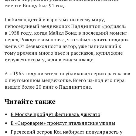
смерти Бонду был 91 год.
Любимец детей и взрослых по всему миру,
непоседливый медвежонок Паддингтон «родился»
в 1958 году, когда Майкл Бонд в последний момент
перед Рождеством понял, что забыл купить подарок
жене. От безвыходности автор, уже написавший к
тому времени много пьес и рассказов, купил жене
игрушечного медведя в синем плаще.
А к 1965 году писатель опубликовал серию рассказов
о неугомонном медвежонке. Всего из-под его пера
вышло более 20 книг о Паддингтоне.
Читайте также
В Москве пройдет фестиваль джелато
В «Сыроварне» пройдут итальянские ужины
Греческий остров Кеа набирает популярность у