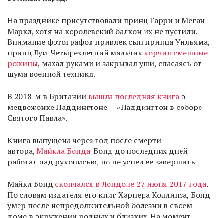
На празднике присутствовали принц Гарри и Меган
Маркл, хотя на королевский балкон их не пустили.
Внимание фотографов привлек сын принца Уильяма,
принц Луи. Четырехлетний мальчик
корчил смешные
рожицы
, махал руками и закрывал уши, спасаясь от
шума военной техники.
В 2018-м в Британии
вышла последняя книга
о
медвежонке Паддингтоне — «Паддингтон в соборе
Святого Павла».
Книга выпущена через год после смерти
автора,
Майкла Бонда
. Бонд до последних дней
работал над рукописью, но не успел ее завершить.
Майкл Бонд
скончался в Лондоне 27 июня 2017 года
.
По словам издателя его книг Харпера Коллинза, Бонд
умер после непродолжительной болезни в своем
доме в окружении родных и близких. На момент