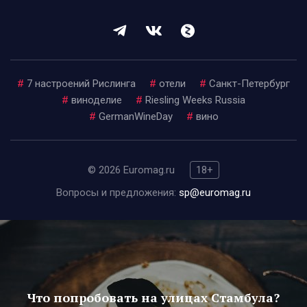
#
7 настроений Рислинга
#
отели
#
Санкт-Петербург
#
виноделие
#
Riesling Weeks Russia
#
GermanWineDay
#
вино
© 2026 Euromag.ru
18+
Вопросы и предложения:
sp@euromag.ru
Что попробовать на улицах Стамбула?