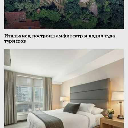
Итальянец построил амфитеатр и водил туда
туристов