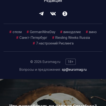
Редакция
#
отели
#
GermanWineDay
#
виноделие
#
вино
#
Санкт-Петербург
#
Riesling Weeks Russia
#
7 настроений Рислинга
© 2026 Euromag.ru
18+
Вопросы и предложения:
sp@euromag.ru
Что попробовать на улицах Стамбула?