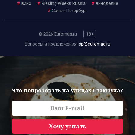
#
вино
#
Riesling Weeks Russia
#
виноделие
#
Санкт-Петербург
© 2026 Euromag.ru
18+
Вопросы и предложения:
sp@euromag.ru
Что попробовать на улицах Стамбула?
Хочу узнать