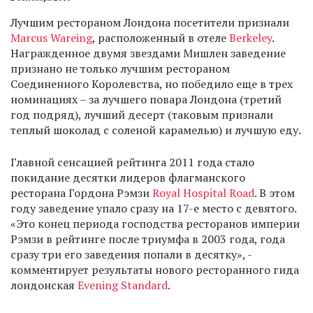
Лучшим рестораном Лондона посетители признали
Marcus Wareing
, расположенный в отеле
Berkeley
.
Награжденное двумя звездами Мишлен заведение
признано не только лучшим рестораном
Соединенного Королевства, но победило еще в трех
номинациях – за лучшего повара Лондона (третий
год подряд), лучший десерт (таковым признали
теплый шоколад с соленой карамелью) и лучшую еду.
Главной сенсацией рейтинга 2011 года стало
покидание десятки лидеров флагманского
ресторана Гордона Рэмзи
Royal Hospital Road
. В этом
году заведение упало сразу на 17-е место с девятого.
«Это конец периода господства ресторанов империи
Рэмзи в рейтинге после триумфа в 2003 года, года
сразу три его заведения попали в десятку», -
комментирует результаты нового ресторанного гида
лондонская
Evening Standard
.