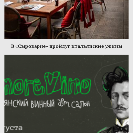
В «Сыроварне» пройдут итальянские ужины