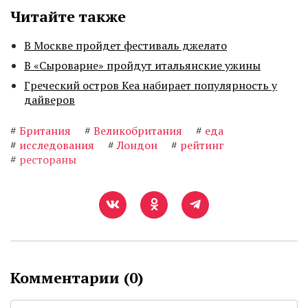
Читайте также
В Москве пройдет фестиваль джелато
В «Сыроварне» пройдут итальянские ужины
Греческий остров Кеа набирает популярность у
дайверов
#
Британия
#
Великобритания
#
еда
#
исследования
#
Лондон
#
рейтинг
#
рестораны
Комментарии (
0
)