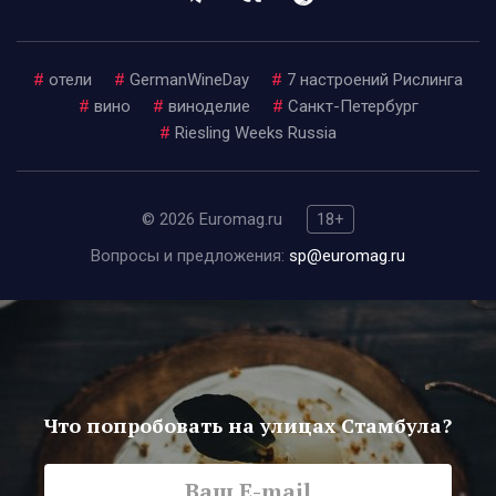
#
отели
#
GermanWineDay
#
7 настроений Рислинга
#
вино
#
виноделие
#
Санкт-Петербург
#
Riesling Weeks Russia
© 2026 Euromag.ru
18+
Вопросы и предложения:
sp@euromag.ru
Что попробовать на улицах Стамбула?