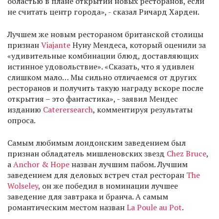
областью в плане открытий новых ресторанов, если
не считать центр города», - сказал Ричард Харден.
Лучшем же новым рестораном британской столицы
признан
Viajante
Нуну Мендеса, который оценили за
«удивительные комбинации блюд, доставляющих
истинное удовольствие». «Сказать, что я удивлен
слишком мало… Мы сильно отличаемся от других
ресторанов и получить такую награду вскоре после
открытия – это фантастика», - заявил Мендес
изданию
Caterersearch
, комментируя результаты
опроса.
Самым любимым лондонским заведением был
признан обладатель мишленовских звезд
Chez Bruce
,
а
Anchor & Hope
назван лучшим пабом. Лучшим
заведением для деловых встреч стал ресторан
The
Wolseley
, он же победил в номинации лучшее
заведение для завтрака и бранча. А самым
романтическим местом назван
La Poule au Pot
.