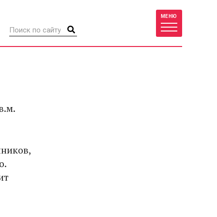
МЕНЮ
в.м.
ников,
о.
ит