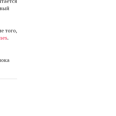
ытается
овый
е того,
mes
.
пока