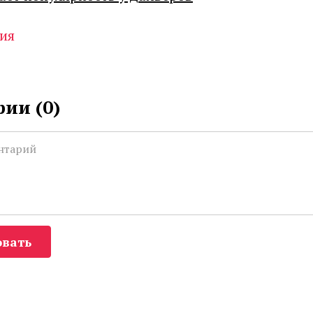
ия
ии (
0
)
вать