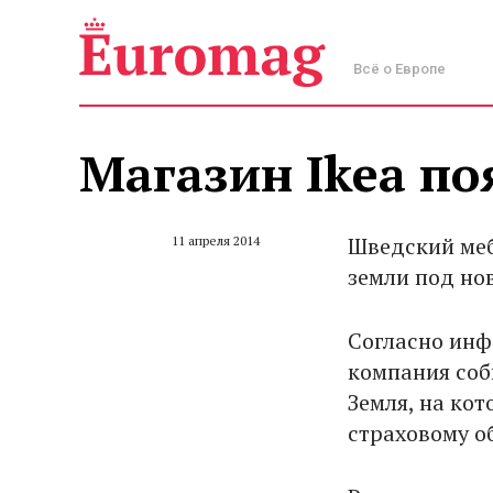
Всё о Европе
Магазин Ikea по
Шведский меб
11 апреля 2014
земли под но
Согласно инф
компания соби
Земля, на ко
страховому об