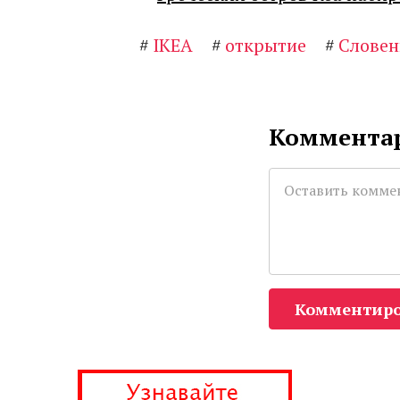
#
IKEA
#
открытие
#
Словен
Комментар
Комментиро