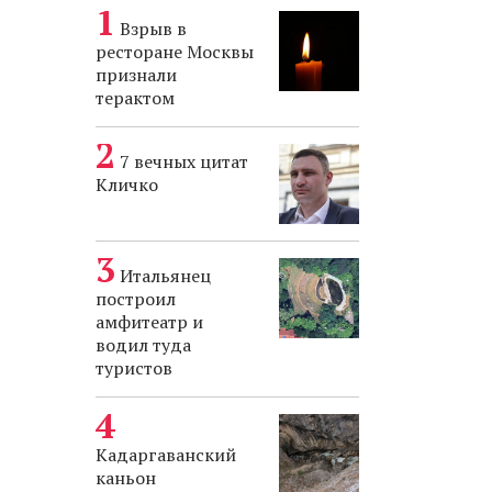
Взрыв в
ресторане Москвы
признали
терактом
7 вечных цитат
Кличко
Итальянец
построил
амфитеатр и
водил туда
туристов
Кадаргаванский
каньон