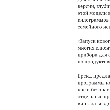
версии, глуб
этой модели 
килограммов 
семейного ис
«Запуск ново
многих клиен
прибора для 
по продуктово
Бренд предла
программы но
час и безопа
отдельные пр
вины за возд