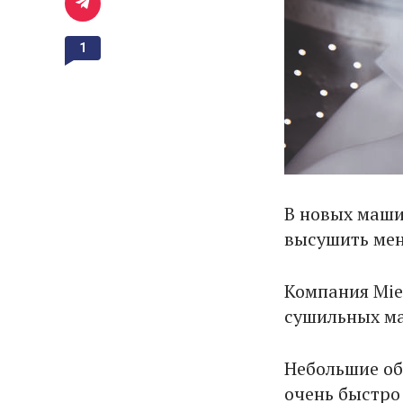
1
В новых маши
высушить мене
Компания Mie
сушильных м
Небольшие об
очень быстро