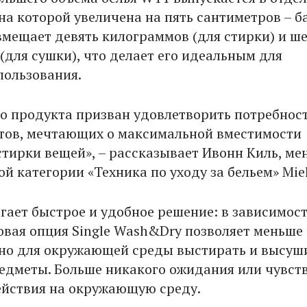
ина которой увеличена на пять сантиметров – б
вмещает девять килограммов (для стирки) и ше
(для сушки), что делает его идеальным для
пользования.
го продукта призван удовлетворить потребнос
тов, мечтающих о максимальной вместимости
стирки вещей», – рассказывает Ивонн Киль, м
й категории «Техника по уходу за бельем» Miel
гает быстрое и удобное решение: в зависимост
вая опция Single Wash&Dry позволяет меньше 
сно для окружающей среды выстирать и высуш
едметы. Больше никакого ожидания или чувст
ействия на окружающую среду.