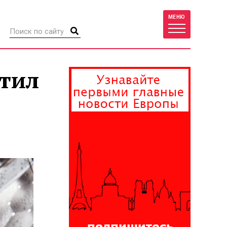
МЕНЮ
тил