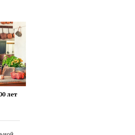
00 лет
льной