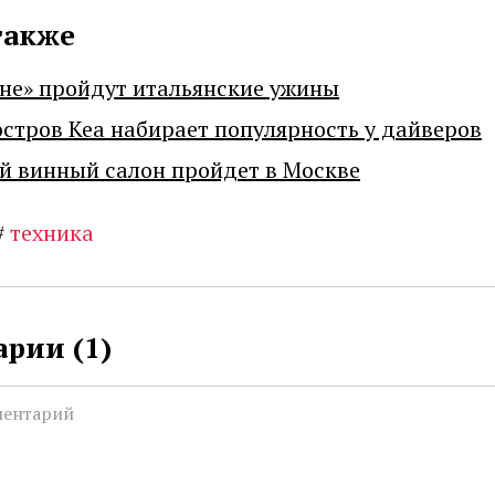
также
не» пройдут итальянские ужины
остров Кеа набирает популярность у дайверов
й винный салон пройдет в Москве
#
техника
рии (
1
)