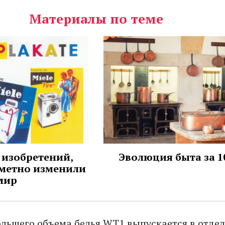
Материалы по теме
 изобретений,
Эволюция быта за 1
метно изменили
мир
ольшего объема белья WT1 выпускается в отде