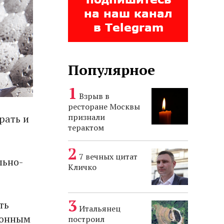
Популярное
Взрыв в
ресторане Москвы
признали
рать и
терактом
7 вечных цитат
льно-
Кличко
ть
Итальянец
ионным
построил