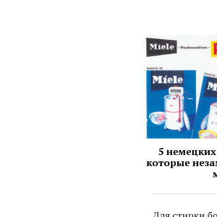
5 немецких
которые неза
Для стирки б