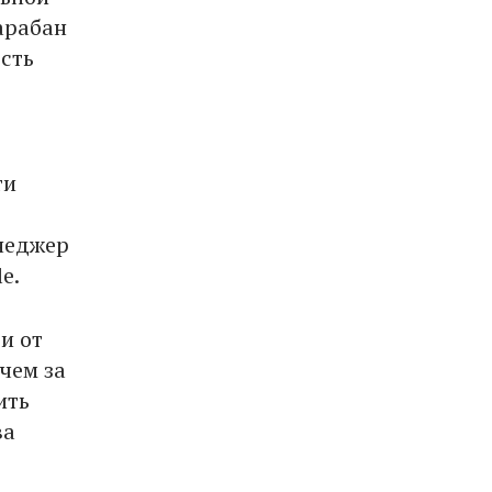
арабан
сть
ти
енеджер
e.
и от
чем за
ить
ва