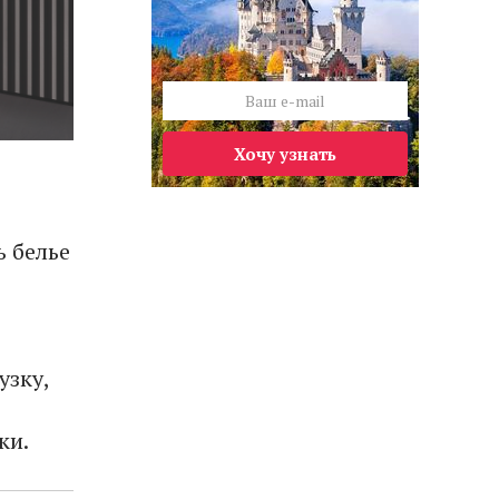
Хочу узнать
ь белье
узку,
ки.