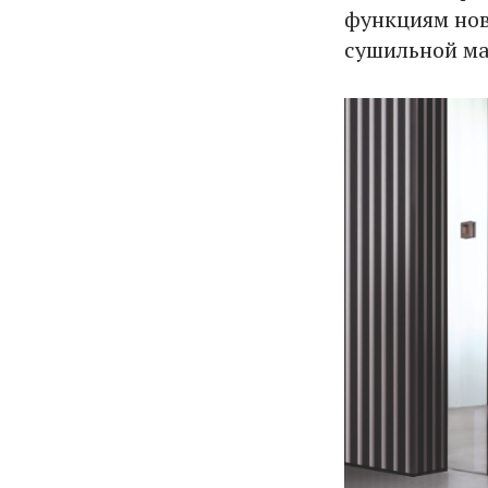
функциям нов
сушильной м