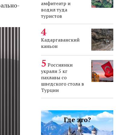
амфитеатр и
рально-
водил туда
туристов
Кадаргаванский
каньон
Россиянки
украли 5 кг
пахлавы со
шведского стола в
Турции
Где это?